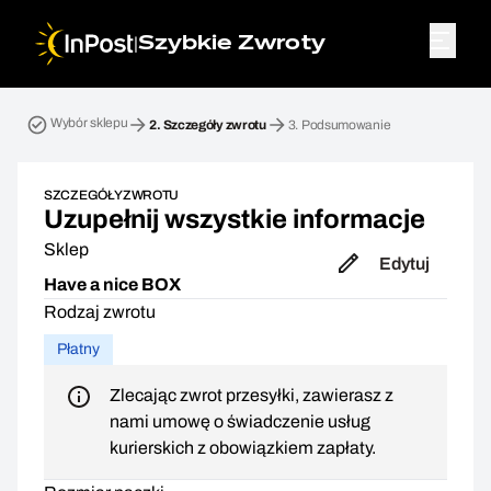
|
Szybkie Zwroty
Przesyłka zwrotna. Krok 2: Szczegóły zwrotu
Wybór sklepu
2.
Szczegóły zwrotu
3.
Podsumowanie
SZCZEGÓŁY ZWROTU
Uzupełnij wszystkie informacje
Sklep
Edytuj
Have a nice BOX
Rodzaj zwrotu
Płatny
Zlecając zwrot przesyłki, zawierasz z
nami umowę o świadczenie usług
kurierskich z obowiązkiem zapłaty.