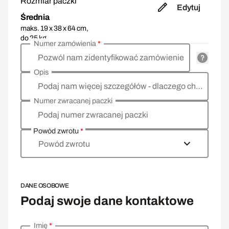
Rozmiar paczki
Edytuj
Średnia
maks. 19 x 38 x 64 cm,
do 25 kg
Numer zamówienia
*
Pozwól nam zidentyfikować zamówienie
Opis
Podaj nam więcej szczegółów - dlaczego chcesz zwrócić towar, co jest powodem?
Numer zwracanej paczki
Podaj numer zwracanej paczki
Powód zwrotu
*
Powód zwrotu
DANE OSOBOWE
Podaj swoje dane kontaktowe
Imię
*