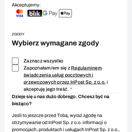
Akceptujemy:
ZGODY
Wybierz wymagane zgody
Zaznacz wszystko
Zapoznałam/em się z
Regulaminem
świadczenia usług pocztowych i
przewozowych przez InPost Sp. z o.o.
i
Zgoda wymagana
akceptuję jego treść.
*
Dzieje się u nas dużo dobrego. Chcesz być na
bieżąco?
Jeśli to jeszcze przed Tobą, wyraź zgodę na
otrzymywanie od InPost Sp. z o.o. informacji o
promocjach, produktach i usługach InPost Sp. z o.o.,