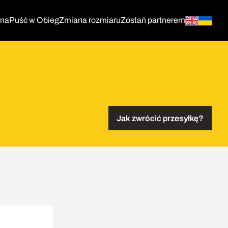
tna
Puść w Obieg
Zmiana rozmiaru
Zostań partnerem
Jak zwrócić przesyłkę?