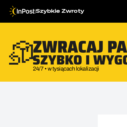
|
Szybkie Zwroty
24/7 • w tysiącach lokalizacji
Przesyłka zwrotna. Krok 1: Wybór sklepu