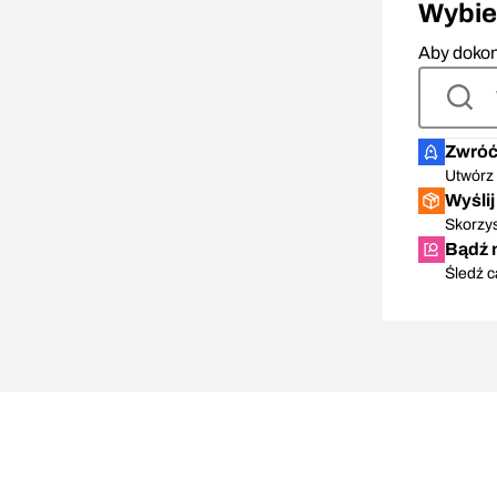
Wybie
Aby dokon
Zwróć 
Utwórz 
Wyśli
Skorzys
Bądź 
Śledź c