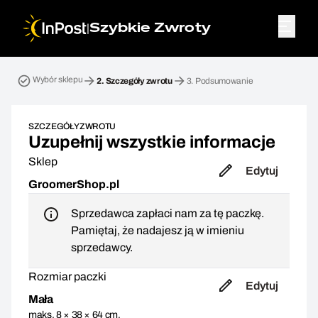
|
Szybkie Zwroty
Przesyłka zwrotna. Krok 2: Szczegóły zwrotu
Wybór sklepu
2.
Szczegóły zwrotu
3.
Podsumowanie
SZCZEGÓŁY ZWROTU
Uzupełnij wszystkie informacje
Sklep
Edytuj
GroomerShop.pl
Sprzedawca zapłaci nam za tę paczkę.
Pamiętaj, że nadajesz ją w imieniu
sprzedawcy.
Rozmiar paczki
Edytuj
Mała
maks. 8 × 38 × 64 cm,