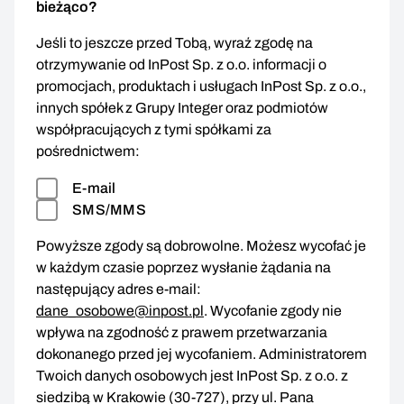
bieżąco?
Jeśli to jeszcze przed Tobą, wyraź zgodę na
otrzymywanie od InPost Sp. z o.o. informacji o
promocjach, produktach i usługach InPost Sp. z o.o.,
innych spółek z Grupy Integer oraz podmiotów
współpracujących z tymi spółkami za
pośrednictwem:
E-mail
SMS/MMS
Powyższe zgody są dobrowolne. Możesz wycofać je
w każdym czasie poprzez wysłanie żądania na
następujący adres e-mail:
dane_osobowe@inpost.pl
. Wycofanie zgody nie
wpływa na zgodność z prawem przetwarzania
dokonanego przed jej wycofaniem. Administratorem
Twoich danych osobowych jest InPost Sp. z o.o. z
siedzibą w Krakowie (30-727), przy ul. Pana