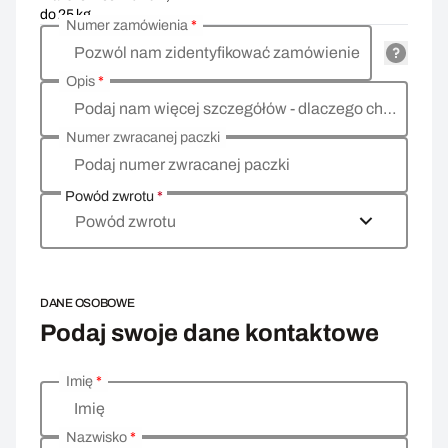
do 25 kg
Numer zamówienia
*
Pozwól nam zidentyfikować zamówienie
Opis
*
Podaj nam więcej szczegółów - dlaczego chcesz zwrócić towar, co jest powodem?
Numer zwracanej paczki
Podaj numer zwracanej paczki
Powód zwrotu
*
Powód zwrotu
DANE OSOBOWE
Podaj swoje dane kontaktowe
Imię
*
Wprowadź swoje dane osobowe
Imię
Nazwisko
*