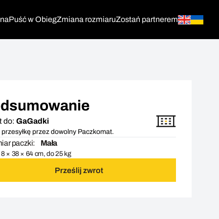
tna
Puść w Obieg
Zmiana rozmiaru
Zostań partnerem
dsumowanie
t do:
GaGadki
 przesyłkę przez dowolny Paczkomat.
ar paczki:
Mała
8 × 38 × 64 cm, do 25 kg
Prześlij zwrot