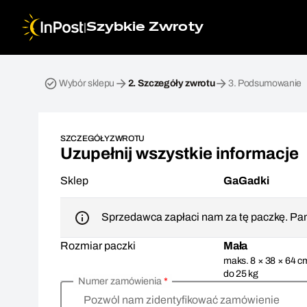
|
Szybkie Zwroty
Przesyłka zwrotna. Krok 2: Szczegóły zwrotu
Wybór sklepu
2.
Szczegóły zwrotu
3.
Podsumowanie
SZCZEGÓŁY ZWROTU
Uzupełnij wszystkie informacje
Sklep
GaGadki
Sprzedawca zapłaci nam za tę paczkę. Pam
Rozmiar paczki
Mała
maks. 8 × 38 × 64 c
do 25 kg
Numer zamówienia
*
Pozwól nam zidentyfikować zamówienie