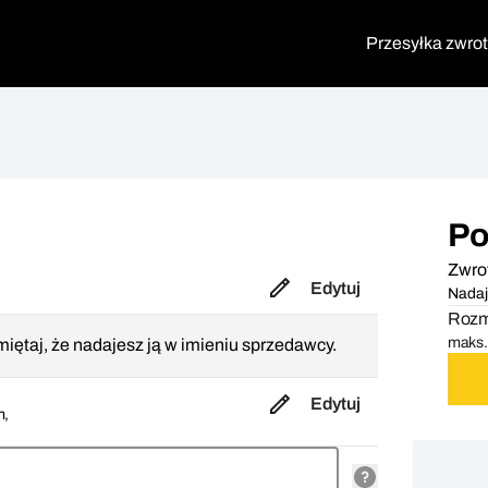
Przesyłka zwro
Po
Zwro
Edytuj
Nadaj
Rozmi
maks. 
iętaj, że nadajesz ją w imieniu sprzedawcy.
Edytuj
m,