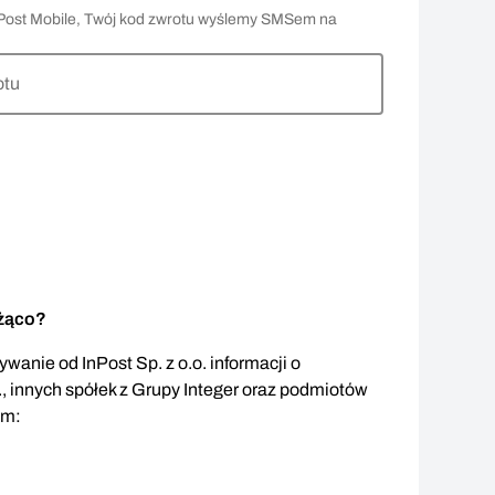
 InPost Mobile, Twój kod zwrotu wyślemy SMSem na
otu
eżąco?
wanie od InPost Sp. z o.o. informacji o
., innych spółek z Grupy Integer oraz podmiotów
em: