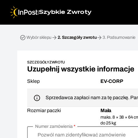
|
Szybkie Zwroty
Przesyłka zwrotna. Krok 2: Szczegóły zwrotu
Wybór sklepu
2.
Szczegóły zwrotu
3.
Podsumowanie
SZCZEGÓŁY ZWROTU
Uzupełnij wszystkie informacje
Sklep
EV-CORP
Sprzedawca zapłaci nam za tę paczkę. Pam
Rozmiar paczki
Mała
maks. 8 × 38 × 64 c
do 25 kg
Numer zamówienia
*
Pozwól nam zidentyfikować zamówienie