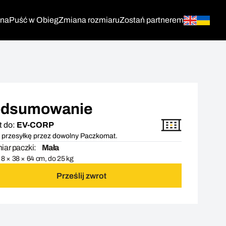
tna
Puść w Obieg
Zmiana rozmiaru
Zostań partnerem
dsumowanie
t do:
EV-CORP
 przesyłkę przez dowolny Paczkomat.
ar paczki:
Mała
8 × 38 × 64 cm, do 25 kg
Prześlij zwrot