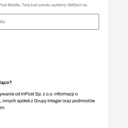
 InPost Mobile, Twój kod zwrotu wyślemy SMSem na
otu
eżąco?
wanie od InPost Sp. z o.o. informacji o
., innych spółek z Grupy Integer oraz podmiotów
em: