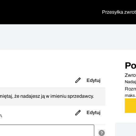
Przesyłka zwro
Po
Zwro
Edytuj
Nadaj
Rozmi
maks. 
iętaj, że nadajesz ją w imieniu sprzedawcy.
Edytuj
m,