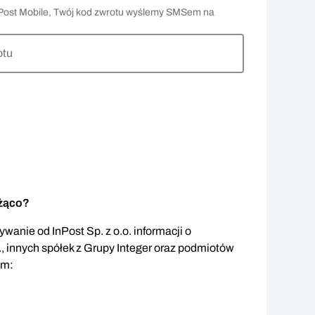
 InPost Mobile, Twój kod zwrotu wyślemy SMSem na
otu
eżąco?
wanie od InPost Sp. z o.o. informacji o
., innych spółek z Grupy Integer oraz podmiotów
em: