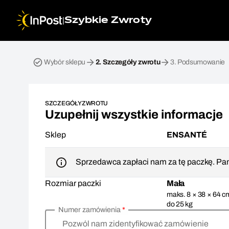
|
Szybkie Zwroty
Przesyłka zwrotna. Krok 2: Szczegóły zwrotu
Wybór sklepu
2.
Szczegóły zwrotu
3.
Podsumowanie
SZCZEGÓŁY ZWROTU
Uzupełnij wszystkie informacje
Sklep
ENSANTÉ
Sprzedawca zapłaci nam za tę paczkę. Pam
Rozmiar paczki
Mała
maks. 8 × 38 × 64 c
do 25 kg
Numer zamówienia
*
Pozwól nam zidentyfikować zamówienie