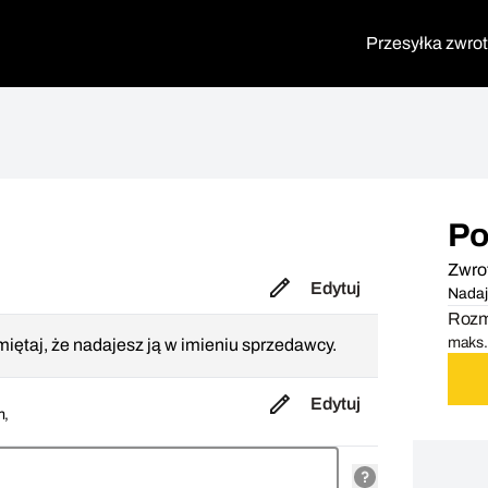
Przesyłka zwro
Po
Zwro
Edytuj
Nadaj
Rozmi
maks. 
iętaj, że nadajesz ją w imieniu sprzedawcy.
Edytuj
m,