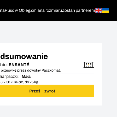
tna
Puść w Obieg
Zmiana rozmiaru
Zostań partnerem
dsumowanie
t do:
ENSANTÉ
 przesyłkę przez dowolny Paczkomat.
ar paczki:
Mała
8 × 38 × 64 cm, do 25 kg
Prześlij zwrot