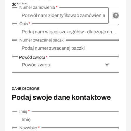
do 25 kg
Numer zamówienia
*
Pozwól nam zidentyfikować zamówienie
Opis
*
Podaj nam więcej szczegółów - dlaczego chcesz zwrócić towar, co jest powodem?
Numer zwracanej paczki
Podaj numer zwracanej paczki
Powód zwrotu
*
Powód zwrotu
DANE OSOBOWE
Podaj swoje dane kontaktowe
Imię
*
Wprowadź swoje dane osobowe
Imię
Nazwisko
*