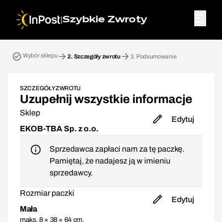
|
Szybkie Zwroty
Przesyłka zwrotna. Krok 2: Szczegóły zwrotu
Wybór sklepu
2.
Szczegóły zwrotu
3.
Podsumowanie
SZCZEGÓŁY ZWROTU
Uzupełnij wszystkie informacje
Sklep
Edytuj
EKOB-TBA Sp. z o.o.
Sprzedawca zapłaci nam za tę paczkę.
Pamiętaj, że nadajesz ją w imieniu
sprzedawcy.
Rozmiar paczki
Edytuj
Mała
maks. 8 × 38 × 64 cm,