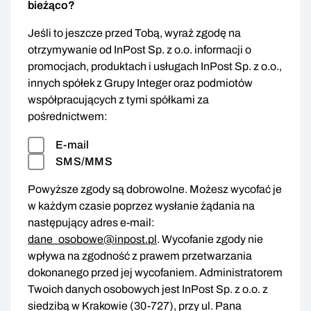
bieżąco?
Jeśli to jeszcze przed Tobą, wyraź zgodę na
otrzymywanie od InPost Sp. z o.o. informacji o
promocjach, produktach i usługach InPost Sp. z o.o.,
innych spółek z Grupy Integer oraz podmiotów
współpracujących z tymi spółkami za
pośrednictwem:
E-mail
SMS/MMS
Powyższe zgody są dobrowolne. Możesz wycofać je
w każdym czasie poprzez wysłanie żądania na
następujący adres e-mail:
dane_osobowe@inpost.pl
. Wycofanie zgody nie
wpływa na zgodność z prawem przetwarzania
dokonanego przed jej wycofaniem. Administratorem
Twoich danych osobowych jest InPost Sp. z o.o. z
siedzibą w Krakowie (30-727), przy ul. Pana