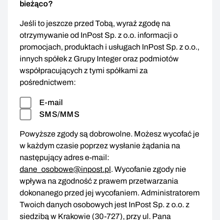
bieżąco?
Jeśli to jeszcze przed Tobą, wyraź zgodę na
otrzymywanie od InPost Sp. z o.o. informacji o
promocjach, produktach i usługach InPost Sp. z o.o.,
innych spółek z Grupy Integer oraz podmiotów
współpracujących z tymi spółkami za
pośrednictwem:
E-mail
SMS/MMS
Powyższe zgody są dobrowolne. Możesz wycofać je
w każdym czasie poprzez wysłanie żądania na
następujący adres e-mail:
dane_osobowe@inpost.pl
. Wycofanie zgody nie
wpływa na zgodność z prawem przetwarzania
dokonanego przed jej wycofaniem. Administratorem
Twoich danych osobowych jest InPost Sp. z o.o. z
siedzibą w Krakowie (30-727), przy ul. Pana