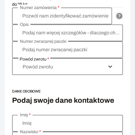
do 25 kg
Numer zamówienia
*
Pozwól nam zidentyfikować zamówienie
Opis
Podaj nam więcej szczegółów - dlaczego chcesz zwrócić towar, co jest powodem?
Numer zwracanej paczki
Podaj numer zwracanej paczki
Powód zwrotu
*
Powód zwrotu
DANE OSOBOWE
Podaj swoje dane kontaktowe
Imię
*
Wprowadź swoje dane osobowe
Imię
Nazwisko
*