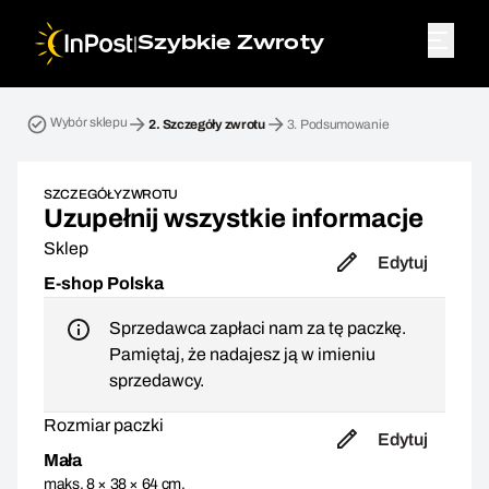
|
Szybkie Zwroty
Przesyłka zwrotna. Krok 2: Szczegóły zwrotu
Wybór sklepu
2.
Szczegóły zwrotu
3.
Podsumowanie
SZCZEGÓŁY ZWROTU
Uzupełnij wszystkie informacje
Sklep
Edytuj
E-shop Polska
Sprzedawca zapłaci nam za tę paczkę.
Pamiętaj, że nadajesz ją w imieniu
sprzedawcy.
Rozmiar paczki
Edytuj
Mała
maks. 8 × 38 × 64 cm,