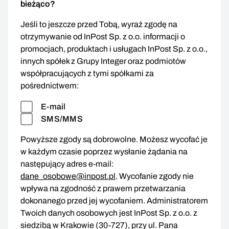
bieżąco?
Jeśli to jeszcze przed Tobą, wyraź zgodę na
otrzymywanie od InPost Sp. z o.o. informacji o
promocjach, produktach i usługach InPost Sp. z o.o.,
innych spółek z Grupy Integer oraz podmiotów
współpracujących z tymi spółkami za
pośrednictwem:
E-mail
SMS/MMS
Powyższe zgody są dobrowolne. Możesz wycofać je
w każdym czasie poprzez wysłanie żądania na
następujący adres e-mail:
dane_osobowe@inpost.pl
. Wycofanie zgody nie
wpływa na zgodność z prawem przetwarzania
dokonanego przed jej wycofaniem. Administratorem
Twoich danych osobowych jest InPost Sp. z o.o. z
siedzibą w Krakowie (30-727), przy ul. Pana