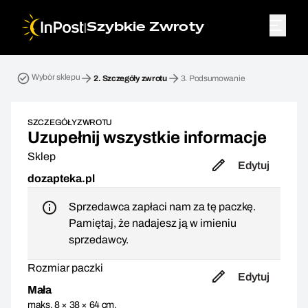
|
Szybkie Zwroty
Przesyłka zwrotna. Krok 2: Szczegóły zwrotu
Wybór sklepu
2.
Szczegóły zwrotu
3.
Podsumowanie
SZCZEGÓŁY ZWROTU
Uzupełnij wszystkie informacje
Sklep
Edytuj
dozapteka.pl
Sprzedawca zapłaci nam za tę paczkę.
Pamiętaj, że nadajesz ją w imieniu
sprzedawcy.
Rozmiar paczki
Edytuj
Mała
maks. 8 × 38 × 64 cm,