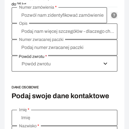
do 25 kg
Numer zamówienia
*
Pozwól nam zidentyfikować zamówienie
Opis
Podaj nam więcej szczegółów - dlaczego chcesz zwrócić towar, co jest powodem?
Numer zwracanej paczki
Podaj numer zwracanej paczki
Powód zwrotu
*
Powód zwrotu
DANE OSOBOWE
Podaj swoje dane kontaktowe
Imię
*
Wprowadź swoje dane osobowe
Imię
Nazwisko
*