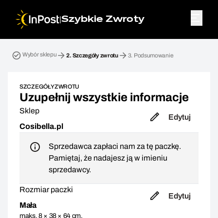
|
Szybkie Zwroty
Przesyłka zwrotna. Krok 2: Szczegóły zwrotu
Wybór sklepu
2.
Szczegóły zwrotu
3.
Podsumowanie
SZCZEGÓŁY ZWROTU
Uzupełnij wszystkie informacje
Sklep
Edytuj
Cosibella.pl
Sprzedawca zapłaci nam za tę paczkę.
Pamiętaj, że nadajesz ją w imieniu
sprzedawcy.
Rozmiar paczki
Edytuj
Mała
maks. 8 × 38 × 64 cm,