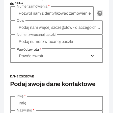
do 25 kg
Numer zamówienia
*
Pozwól nam zidentyfikować zamówienie
Opis
Podaj nam więcej szczegółów - dlaczego chcesz zwrócić towar, co jest powodem?
Numer zwracanej paczki
Podaj numer zwracanej paczki
Powód zwrotu
*
Powód zwrotu
DANE OSOBOWE
Podaj swoje dane kontaktowe
Imię
*
Wprowadź swoje dane osobowe
Imię
Nazwisko
*