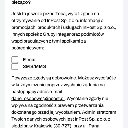
bieżąco?
Jeśli to jeszcze przed Tobą, wyraź zgodę na
otrzymywanie od InPost Sp. z o.o. informacji o
promocjach, produktach i usługach InPost Sp. z o.o.,
innych spółek z Grupy Integer oraz podmiotów
współpracujących z tymi spółkami za
pośrednictwem:
E-mail
SMS/MMS
Powyższe zgody są dobrowolne. Możesz wycofać je
w każdym czasie poprzez wysłanie żądania na
następujący adres e-mail:
dane_osobowe@inpost.pl
. Wycofanie zgody nie
wpływa na zgodność z prawem przetwarzania
dokonanego przed jej wycofaniem. Administratorem
Twoich danych osobowych jest InPost Sp. z o.o. z
siedzibą w Krakowie (30-727), przy ul. Pana