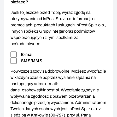
bieżąco?
Jeśli to jeszcze przed Tobą, wyraź zgodę na
otrzymywanie od InPost Sp. z o.o. informacji o
promocjach, produktach i usługach InPost Sp. z o.o.,
innych spółek z Grupy Integer oraz podmiotów
współpracujących z tymi spółkami za
pośrednictwem:
E-mail
SMS/MMS
Powyższe zgody są dobrowolne. Możesz wycofać je
w każdym czasie poprzez wysłanie żądania na
następujący adres e-mail:
dane_osobowe@inpost.pl
. Wycofanie zgody nie
wpływa na zgodność z prawem przetwarzania
dokonanego przed jej wycofaniem. Administratorem
Twoich danych osobowych jest InPost Sp. z o.o. z
siedzibą w Krakowie (30-727), przy ul. Pana