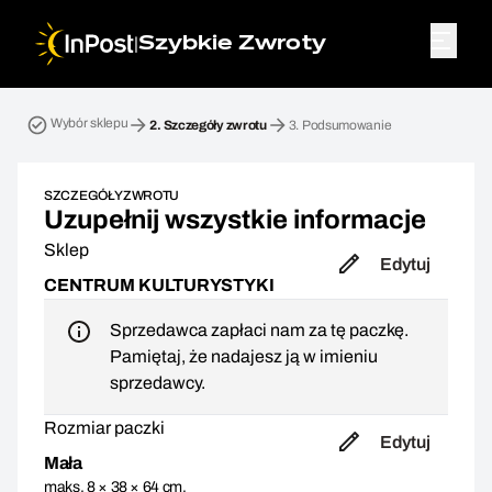
|
Szybkie Zwroty
Przesyłka zwrotna. Krok 2: Szczegóły zwrotu
Wybór sklepu
2.
Szczegóły zwrotu
3.
Podsumowanie
SZCZEGÓŁY ZWROTU
Uzupełnij wszystkie informacje
Sklep
Edytuj
CENTRUM KULTURYSTYKI
Sprzedawca zapłaci nam za tę paczkę.
Pamiętaj, że nadajesz ją w imieniu
sprzedawcy.
Rozmiar paczki
Edytuj
Mała
maks. 8 × 38 × 64 cm,