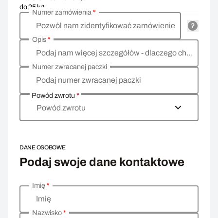
do 25 kg
Numer zamówienia
*
Pozwól nam zidentyfikować zamówienie
Opis
*
Podaj nam więcej szczegółów - dlaczego chcesz zwrócić towar, co jest powodem?
Numer zwracanej paczki
Podaj numer zwracanej paczki
Powód zwrotu
*
Powód zwrotu
DANE OSOBOWE
Podaj swoje dane kontaktowe
Imię
*
Wprowadź swoje dane osobowe
Imię
Nazwisko
*