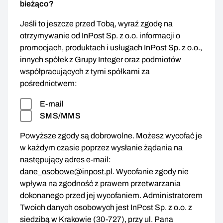
bieżąco?
Jeśli to jeszcze przed Tobą, wyraź zgodę na
otrzymywanie od InPost Sp. z o.o. informacji o
promocjach, produktach i usługach InPost Sp. z o.o.,
innych spółek z Grupy Integer oraz podmiotów
współpracujących z tymi spółkami za
pośrednictwem:
E-mail
SMS/MMS
Powyższe zgody są dobrowolne. Możesz wycofać je
w każdym czasie poprzez wysłanie żądania na
następujący adres e-mail:
dane_osobowe@inpost.pl
. Wycofanie zgody nie
wpływa na zgodność z prawem przetwarzania
dokonanego przed jej wycofaniem. Administratorem
Twoich danych osobowych jest InPost Sp. z o.o. z
siedzibą w Krakowie (30-727), przy ul. Pana