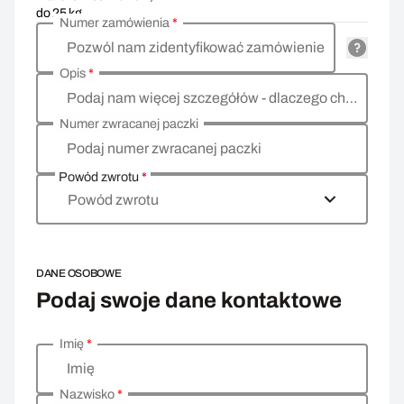
do 25 kg
Numer zamówienia
*
Pozwól nam zidentyfikować zamówienie
Opis
*
Podaj nam więcej szczegółów - dlaczego chcesz zwrócić towar, co jest powodem?
Numer zwracanej paczki
Podaj numer zwracanej paczki
Powód zwrotu
*
Powód zwrotu
DANE OSOBOWE
Podaj swoje dane kontaktowe
Imię
*
Wprowadź swoje dane osobowe
Imię
Nazwisko
*