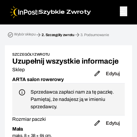
|
Szybkie Zwroty
Przesyłka zwrotna. Krok 2: Szczegóły zwrotu
Wybór sklepu
2.
Szczegóły zwrotu
3.
Podsumowanie
SZCZEGÓŁY ZWROTU
Uzupełnij wszystkie informacje
Sklep
Edytuj
ARTA salon rowerowy
Sprzedawca zapłaci nam za tę paczkę.
Pamiętaj, że nadajesz ją w imieniu
sprzedawcy.
Rozmiar paczki
Edytuj
Mała
maks. 8 × 38 × 64 cm,