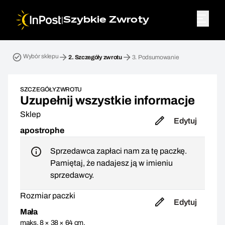
|
Szybkie Zwroty
Przesyłka zwrotna. Krok 2: Szczegóły zwrotu
Wybór sklepu
2.
Szczegóły zwrotu
3.
Podsumowanie
SZCZEGÓŁY ZWROTU
Uzupełnij wszystkie informacje
Sklep
Edytuj
apostrophe
Sprzedawca zapłaci nam za tę paczkę.
Pamiętaj, że nadajesz ją w imieniu
sprzedawcy.
Rozmiar paczki
Edytuj
Mała
maks. 8 × 38 × 64 cm,