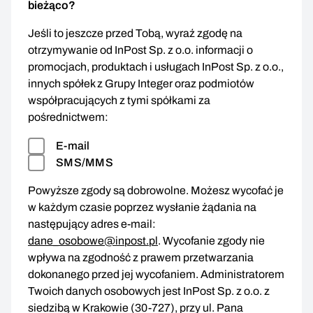
bieżąco?
Jeśli to jeszcze przed Tobą, wyraź zgodę na
otrzymywanie od InPost Sp. z o.o. informacji o
promocjach, produktach i usługach InPost Sp. z o.o.,
innych spółek z Grupy Integer oraz podmiotów
współpracujących z tymi spółkami za
pośrednictwem:
E-mail
SMS/MMS
Powyższe zgody są dobrowolne. Możesz wycofać je
w każdym czasie poprzez wysłanie żądania na
następujący adres e-mail:
dane_osobowe@inpost.pl
. Wycofanie zgody nie
wpływa na zgodność z prawem przetwarzania
dokonanego przed jej wycofaniem. Administratorem
Twoich danych osobowych jest InPost Sp. z o.o. z
siedzibą w Krakowie (30-727), przy ul. Pana