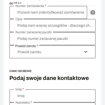
do 25 kg
Numer zamówienia
*
Pozwól nam zidentyfikować zamówienie
Opis
Podaj nam więcej szczegółów - dlaczego chcesz zwrócić towar, co jest powodem?
Numer zwracanej paczki
Podaj numer zwracanej paczki
Powód zwrotu
*
Powód zwrotu
DANE OSOBOWE
Podaj swoje dane kontaktowe
Imię
*
Wprowadź swoje dane osobowe
Imię
Nazwisko
*