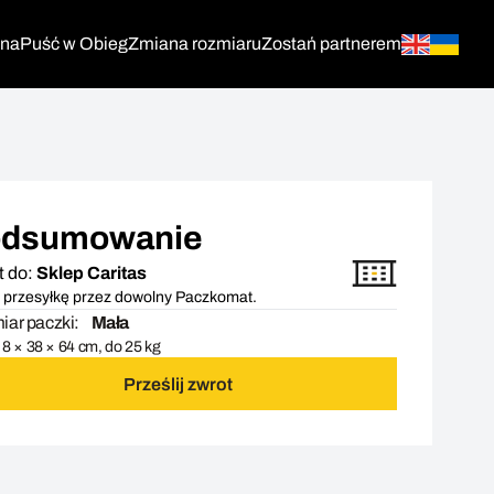
tna
Puść w Obieg
Zmiana rozmiaru
Zostań partnerem
dsumowanie
t do:
Sklep Caritas
 przesyłkę przez dowolny Paczkomat.
ar paczki:
Mała
8 × 38 × 64 cm, do 25 kg
Prześlij zwrot