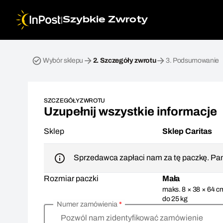
|
Szybkie Zwroty
Przesyłka zwrotna. Krok 2: Szczegóły zwrotu
Wybór sklepu
2.
Szczegóły zwrotu
3.
Podsumowanie
SZCZEGÓŁY ZWROTU
Uzupełnij wszystkie informacje
Sklep
Sklep Caritas
Sprzedawca zapłaci nam za tę paczkę. Pam
Rozmiar paczki
Mała
maks. 8 × 38 × 64 c
do 25 kg
Numer zamówienia
*
Pozwól nam zidentyfikować zamówienie