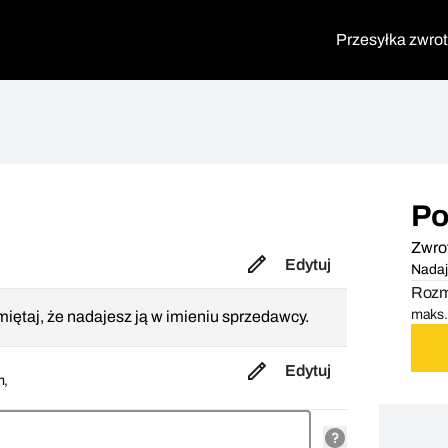
Przesyłka zwro
Po
Zwro
Edytuj
Nadaj
Rozmi
maks. 
iętaj, że nadajesz ją w imieniu sprzedawcy.
Edytuj
m,