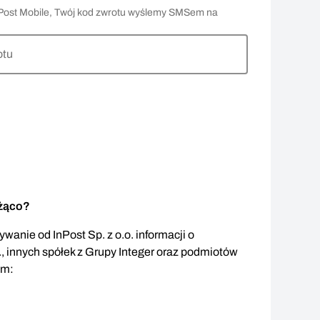
 InPost Mobile, Twój kod zwrotu wyślemy SMSem na
otu
eżąco?
wanie od InPost Sp. z o.o. informacji o
., innych spółek z Grupy Integer oraz podmiotów
em: