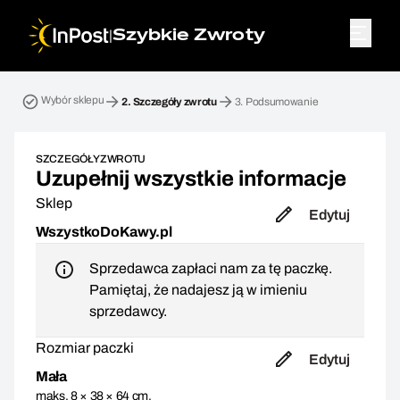
|
Szybkie Zwroty
Przesyłka zwrotna. Krok 2: Szczegóły zwrotu
Wybór sklepu
2.
Szczegóły zwrotu
3.
Podsumowanie
SZCZEGÓŁY ZWROTU
Uzupełnij wszystkie informacje
Sklep
Edytuj
WszystkoDoKawy.pl
Sprzedawca zapłaci nam za tę paczkę.
Pamiętaj, że nadajesz ją w imieniu
sprzedawcy.
Rozmiar paczki
Edytuj
Mała
maks. 8 × 38 × 64 cm,