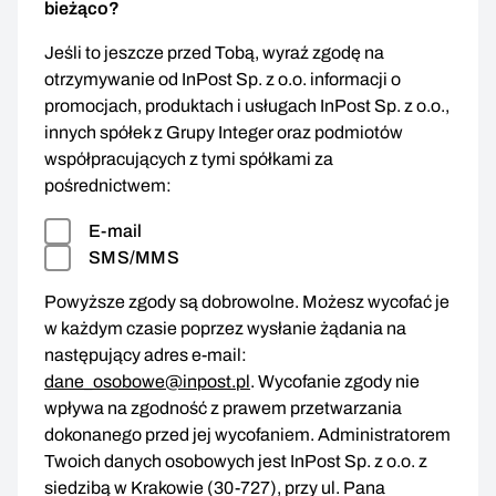
bieżąco?
Jeśli to jeszcze przed Tobą, wyraź zgodę na
otrzymywanie od InPost Sp. z o.o. informacji o
promocjach, produktach i usługach InPost Sp. z o.o.,
innych spółek z Grupy Integer oraz podmiotów
współpracujących z tymi spółkami za
pośrednictwem:
E-mail
SMS/MMS
Powyższe zgody są dobrowolne. Możesz wycofać je
w każdym czasie poprzez wysłanie żądania na
następujący adres e-mail:
dane_osobowe@inpost.pl
. Wycofanie zgody nie
wpływa na zgodność z prawem przetwarzania
dokonanego przed jej wycofaniem. Administratorem
Twoich danych osobowych jest InPost Sp. z o.o. z
siedzibą w Krakowie (30-727), przy ul. Pana