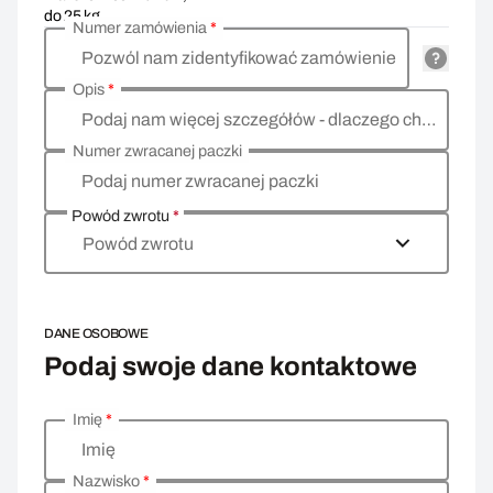
do 25 kg
Numer zamówienia
*
Pozwól nam zidentyfikować zamówienie
Opis
*
Podaj nam więcej szczegółów - dlaczego chcesz zwrócić towar, co jest powodem?
Numer zwracanej paczki
Podaj numer zwracanej paczki
Powód zwrotu
*
Powód zwrotu
DANE OSOBOWE
Podaj swoje dane kontaktowe
Imię
*
Wprowadź swoje dane osobowe
Imię
Nazwisko
*