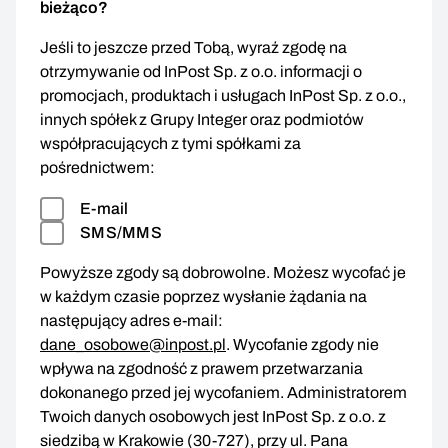
bieżąco?
Jeśli to jeszcze przed Tobą, wyraź zgodę na
otrzymywanie od InPost Sp. z o.o. informacji o
promocjach, produktach i usługach InPost Sp. z o.o.,
innych spółek z Grupy Integer oraz podmiotów
współpracujących z tymi spółkami za
pośrednictwem:
E-mail
SMS/MMS
Powyższe zgody są dobrowolne. Możesz wycofać je
w każdym czasie poprzez wysłanie żądania na
następujący adres e-mail:
dane_osobowe@inpost.pl
. Wycofanie zgody nie
wpływa na zgodność z prawem przetwarzania
dokonanego przed jej wycofaniem. Administratorem
Twoich danych osobowych jest InPost Sp. z o.o. z
siedzibą w Krakowie (30-727), przy ul. Pana