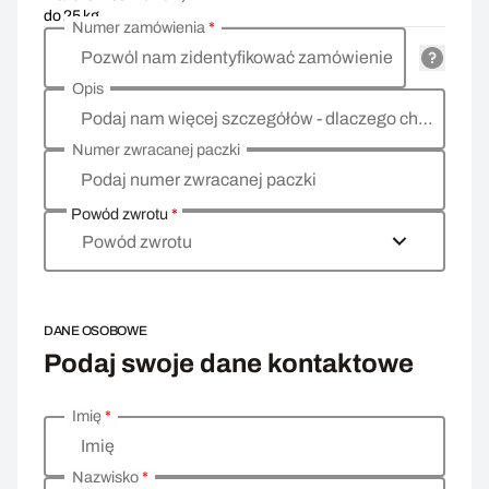
do 25 kg
Numer zamówienia
*
Pozwól nam zidentyfikować zamówienie
Opis
Podaj nam więcej szczegółów - dlaczego chcesz zwrócić towar, co jest powodem?
Numer zwracanej paczki
Podaj numer zwracanej paczki
Powód zwrotu
*
Powód zwrotu
DANE OSOBOWE
Podaj swoje dane kontaktowe
Imię
*
Wprowadź swoje dane osobowe
Imię
Nazwisko
*