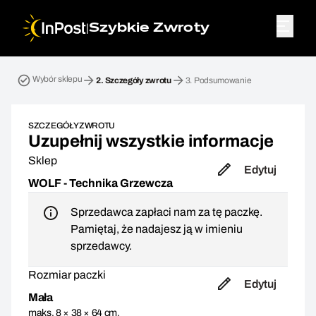
|
Szybkie Zwroty
Przesyłka zwrotna. Krok 2: Szczegóły zwrotu
Wybór sklepu
2.
Szczegóły zwrotu
3.
Podsumowanie
SZCZEGÓŁY ZWROTU
Uzupełnij wszystkie informacje
Sklep
Edytuj
WOLF - Technika Grzewcza
Sprzedawca zapłaci nam za tę paczkę.
Pamiętaj, że nadajesz ją w imieniu
sprzedawcy.
Rozmiar paczki
Edytuj
Mała
maks. 8 × 38 × 64 cm,