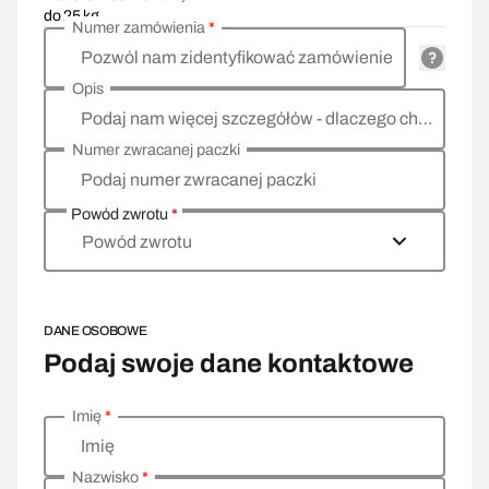
do 25 kg
Numer zamówienia
*
Pozwól nam zidentyfikować zamówienie
Opis
Podaj nam więcej szczegółów - dlaczego chcesz zwrócić towar, co jest powodem?
Numer zwracanej paczki
Podaj numer zwracanej paczki
Powód zwrotu
*
Powód zwrotu
DANE OSOBOWE
Podaj swoje dane kontaktowe
Imię
*
Wprowadź swoje dane osobowe
Imię
Nazwisko
*