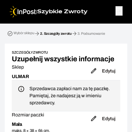
|
Szybkie Zwroty
Przesyłka zwrotna. Krok 2: Szczegóły zwrotu
Wybór sklepu
2.
Szczegóły zwrotu
3.
Podsumowanie
SZCZEGÓŁY ZWROTU
Uzupełnij wszystkie informacje
Sklep
Edytuj
ULMAR
Sprzedawca zapłaci nam za tę paczkę.
Pamiętaj, że nadajesz ją w imieniu
sprzedawcy.
Rozmiar paczki
Edytuj
Mała
maks. 8 × 38 × 64 cm,