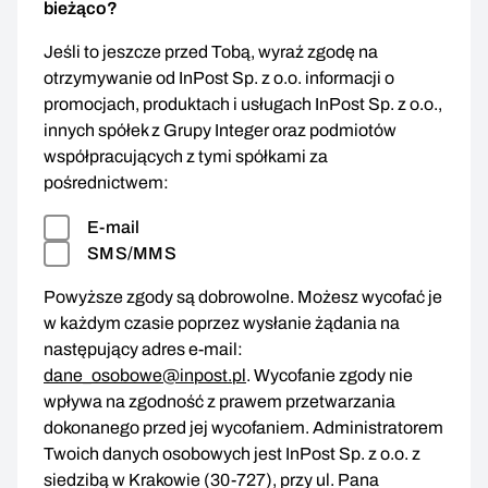
bieżąco?
Jeśli to jeszcze przed Tobą, wyraź zgodę na
otrzymywanie od InPost Sp. z o.o. informacji o
promocjach, produktach i usługach InPost Sp. z o.o.,
innych spółek z Grupy Integer oraz podmiotów
współpracujących z tymi spółkami za
pośrednictwem:
E-mail
SMS/MMS
Powyższe zgody są dobrowolne. Możesz wycofać je
w każdym czasie poprzez wysłanie żądania na
następujący adres e-mail:
dane_osobowe@inpost.pl
. Wycofanie zgody nie
wpływa na zgodność z prawem przetwarzania
dokonanego przed jej wycofaniem. Administratorem
Twoich danych osobowych jest InPost Sp. z o.o. z
siedzibą w Krakowie (30-727), przy ul. Pana