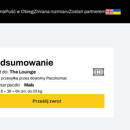
tna
Puść w Obieg
Zmiana rozmiaru
Zostań partnerem
dsumowanie
t do:
The Lounge
 przesyłkę przez dowolny Paczkomat.
ar paczki:
Mała
8 × 38 × 64 cm, do 25 kg
Prześlij zwrot