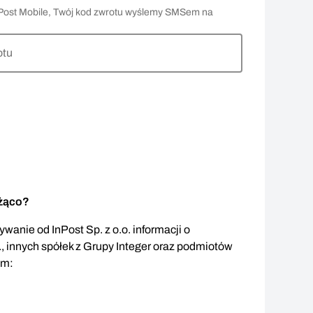
 InPost Mobile, Twój kod zwrotu wyślemy SMSem na
otu
eżąco?
wanie od InPost Sp. z o.o. informacji o
., innych spółek z Grupy Integer oraz podmiotów
em: