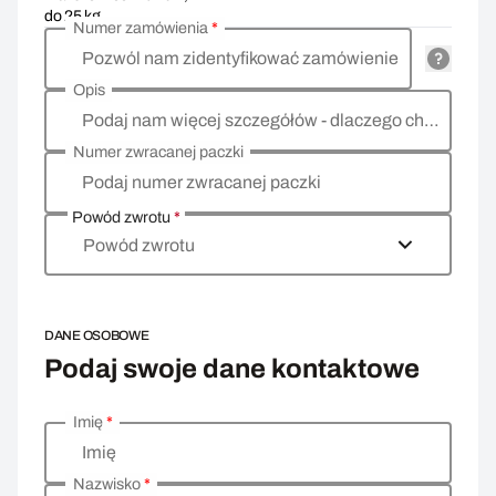
do 25 kg
Numer zamówienia
*
Pozwól nam zidentyfikować zamówienie
Opis
Podaj nam więcej szczegółów - dlaczego chcesz zwrócić towar, co jest powodem?
Numer zwracanej paczki
Podaj numer zwracanej paczki
Powód zwrotu
*
Powód zwrotu
DANE OSOBOWE
Podaj swoje dane kontaktowe
Imię
*
Wprowadź swoje dane osobowe
Imię
Nazwisko
*