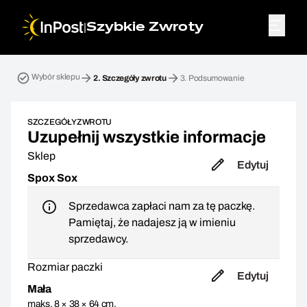
|
Szybkie Zwroty
Przesyłka zwrotna. Krok 2: Szczegóły zwrotu
Wybór sklepu
2.
Szczegóły zwrotu
3.
Podsumowanie
SZCZEGÓŁY ZWROTU
Uzupełnij wszystkie informacje
Sklep
Edytuj
Spox Sox
Sprzedawca zapłaci nam za tę paczkę.
Pamiętaj, że nadajesz ją w imieniu
sprzedawcy.
Rozmiar paczki
Edytuj
Mała
maks. 8 × 38 × 64 cm,