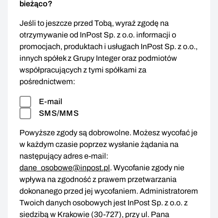
bieżąco?
Jeśli to jeszcze przed Tobą, wyraź zgodę na
otrzymywanie od InPost Sp. z o.o. informacji o
promocjach, produktach i usługach InPost Sp. z o.o.,
innych spółek z Grupy Integer oraz podmiotów
współpracujących z tymi spółkami za
pośrednictwem:
E-mail
SMS/MMS
Powyższe zgody są dobrowolne. Możesz wycofać je
w każdym czasie poprzez wysłanie żądania na
następujący adres e-mail:
dane_osobowe@inpost.pl
. Wycofanie zgody nie
wpływa na zgodność z prawem przetwarzania
dokonanego przed jej wycofaniem. Administratorem
Twoich danych osobowych jest InPost Sp. z o.o. z
siedzibą w Krakowie (30-727), przy ul. Pana