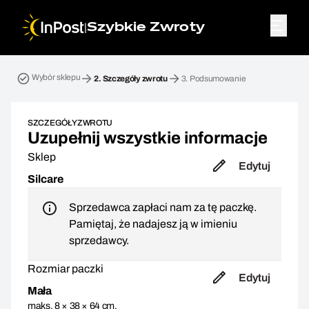
|
Szybkie Zwroty
Przesyłka zwrotna. Krok 2: Szczegóły zwrotu
Wybór sklepu
2.
Szczegóły zwrotu
3.
Podsumowanie
SZCZEGÓŁY ZWROTU
Uzupełnij wszystkie informacje
Sklep
Edytuj
Silcare
Sprzedawca zapłaci nam za tę paczkę.
Pamiętaj, że nadajesz ją w imieniu
sprzedawcy.
Rozmiar paczki
Edytuj
Mała
maks. 8 × 38 × 64 cm,