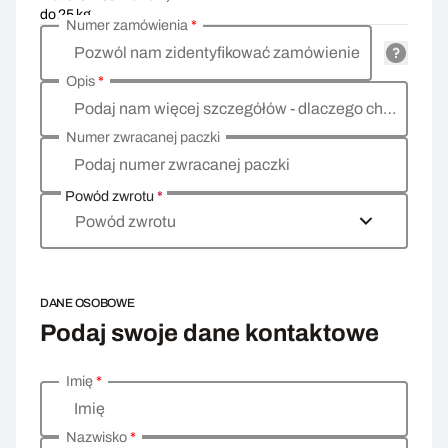
do 25 kg
Numer zamówienia
*
Pozwól nam zidentyfikować zamówienie
Opis
*
Podaj nam więcej szczegółów - dlaczego chcesz zwrócić towar, co jest powodem?
Numer zwracanej paczki
Podaj numer zwracanej paczki
Powód zwrotu
*
Powód zwrotu
DANE OSOBOWE
Podaj swoje dane kontaktowe
Imię
*
Wprowadź swoje dane osobowe
Imię
Nazwisko
*