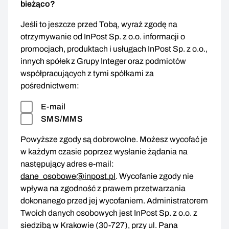
bieżąco?
Jeśli to jeszcze przed Tobą, wyraź zgodę na
otrzymywanie od InPost Sp. z o.o. informacji o
promocjach, produktach i usługach InPost Sp. z o.o.,
innych spółek z Grupy Integer oraz podmiotów
współpracujących z tymi spółkami za
pośrednictwem:
E-mail
SMS/MMS
Powyższe zgody są dobrowolne. Możesz wycofać je
w każdym czasie poprzez wysłanie żądania na
następujący adres e-mail:
dane_osobowe@inpost.pl
. Wycofanie zgody nie
wpływa na zgodność z prawem przetwarzania
dokonanego przed jej wycofaniem. Administratorem
Twoich danych osobowych jest InPost Sp. z o.o. z
siedzibą w Krakowie (30-727), przy ul. Pana