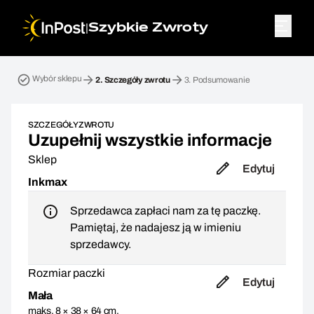
|
Szybkie Zwroty
Przesyłka zwrotna. Krok 2: Szczegóły zwrotu
Wybór sklepu
2.
Szczegóły zwrotu
3.
Podsumowanie
SZCZEGÓŁY ZWROTU
Uzupełnij wszystkie informacje
Sklep
Edytuj
Inkmax
Sprzedawca zapłaci nam za tę paczkę.
Pamiętaj, że nadajesz ją w imieniu
sprzedawcy.
Rozmiar paczki
Edytuj
Mała
maks. 8 × 38 × 64 cm,