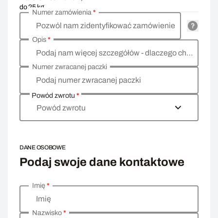
do 25 kg
Numer zamówienia
*
Pozwól nam zidentyfikować zamówienie
Opis
*
Podaj nam więcej szczegółów - dlaczego chcesz zwrócić towar, co jest powodem?
Numer zwracanej paczki
Podaj numer zwracanej paczki
Powód zwrotu
*
Powód zwrotu
DANE OSOBOWE
Podaj swoje dane kontaktowe
Imię
*
Wprowadź swoje dane osobowe
Imię
Nazwisko
*