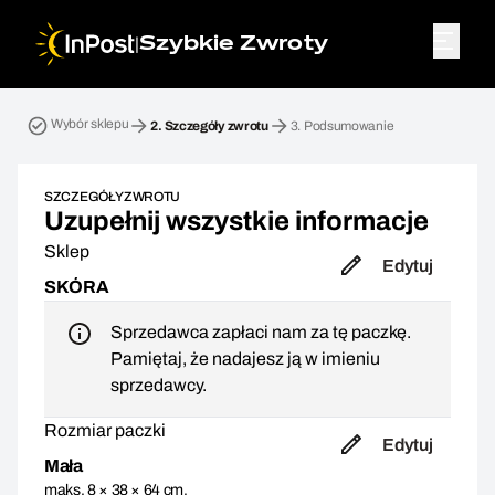
|
Szybkie Zwroty
Przesyłka zwrotna. Krok 2: Szczegóły zwrotu
Wybór sklepu
2.
Szczegóły zwrotu
3.
Podsumowanie
SZCZEGÓŁY ZWROTU
Uzupełnij wszystkie informacje
Sklep
Edytuj
SKÓRA
Sprzedawca zapłaci nam za tę paczkę.
Pamiętaj, że nadajesz ją w imieniu
sprzedawcy.
Rozmiar paczki
Edytuj
Mała
maks. 8 × 38 × 64 cm,