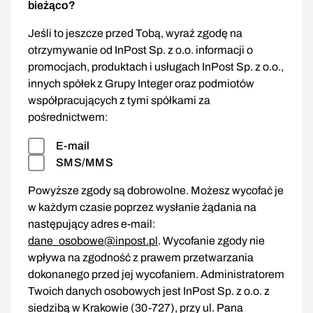
bieżąco?
Jeśli to jeszcze przed Tobą, wyraź zgodę na
otrzymywanie od InPost Sp. z o.o. informacji o
promocjach, produktach i usługach InPost Sp. z o.o.,
innych spółek z Grupy Integer oraz podmiotów
współpracujących z tymi spółkami za
pośrednictwem:
E-mail
SMS/MMS
Powyższe zgody są dobrowolne. Możesz wycofać je
w każdym czasie poprzez wysłanie żądania na
następujący adres e-mail:
dane_osobowe@inpost.pl
. Wycofanie zgody nie
wpływa na zgodność z prawem przetwarzania
dokonanego przed jej wycofaniem. Administratorem
Twoich danych osobowych jest InPost Sp. z o.o. z
siedzibą w Krakowie (30-727), przy ul. Pana