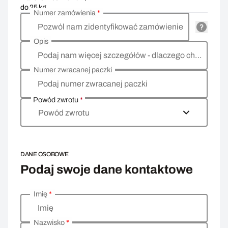
do 25 kg
Numer zamówienia
*
Pozwól nam zidentyfikować zamówienie
Opis
Podaj nam więcej szczegółów - dlaczego chcesz zwrócić towar, co jest powodem?
Numer zwracanej paczki
Podaj numer zwracanej paczki
Powód zwrotu
*
Powód zwrotu
DANE OSOBOWE
Podaj swoje dane kontaktowe
Imię
*
Wprowadź swoje dane osobowe
Imię
Nazwisko
*