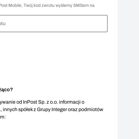
 InPost Mobile, Twój kod zwrotu wyślemy SMSem na
otu
eżąco?
wanie od InPost Sp. z o.o. informacji o
., innych spółek z Grupy Integer oraz podmiotów
em: