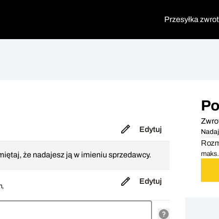
Przesyłka zwro
Po
Zwro
Edytuj
Nadaj
Rozmi
maks. 
iętaj, że nadajesz ją w imieniu sprzedawcy.
Edytuj
m,