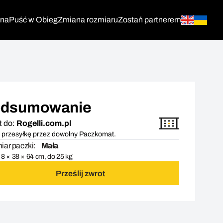
tna
Puść w Obieg
Zmiana rozmiaru
Zostań partnerem
dsumowanie
t do:
Rogelli.com.pl
 przesyłkę przez dowolny Paczkomat.
ar paczki:
Mała
8 × 38 × 64 cm, do 25 kg
Prześlij zwrot