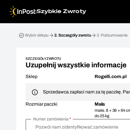
|
Szybkie Zwroty
Przesyłka zwrotna. Krok 2: Szczegóły zwrotu
Wybór sklepu
2.
Szczegóły zwrotu
3.
Podsumowanie
SZCZEGÓŁY ZWROTU
Uzupełnij wszystkie informacje
Sklep
Rogelli.com.pl
Sprzedawca zapłaci nam za tę paczkę. Pam
Rozmiar paczki
Mała
maks. 8 × 38 × 64 c
do 25 kg
Numer zamówienia
*
Pozwól nam zidentyfikować zamówienie