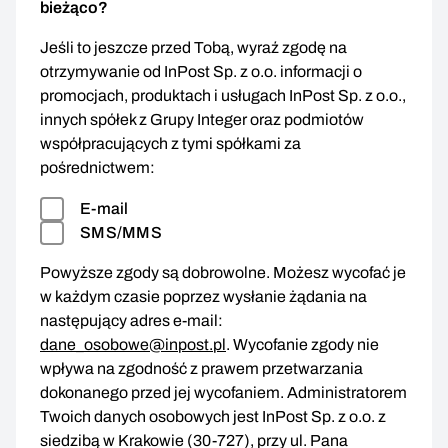
bieżąco?
Jeśli to jeszcze przed Tobą, wyraź zgodę na
otrzymywanie od InPost Sp. z o.o. informacji o
promocjach, produktach i usługach InPost Sp. z o.o.,
innych spółek z Grupy Integer oraz podmiotów
współpracujących z tymi spółkami za
pośrednictwem:
E-mail
SMS/MMS
Powyższe zgody są dobrowolne. Możesz wycofać je
w każdym czasie poprzez wysłanie żądania na
następujący adres e-mail:
dane_osobowe@inpost.pl
. Wycofanie zgody nie
wpływa na zgodność z prawem przetwarzania
dokonanego przed jej wycofaniem. Administratorem
Twoich danych osobowych jest InPost Sp. z o.o. z
siedzibą w Krakowie (30-727), przy ul. Pana