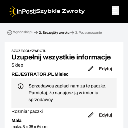
|
Szybkie Zwroty
Przesyłka zwrotna. Krok 2: Szczegóły zwrotu
Wybór sklepu
2.
Szczegóły zwrotu
3.
Podsumowanie
SZCZEGÓŁY ZWROTU
Uzupełnij wszystkie informacje
Sklep
Edytuj
REJESTRATOR.PL Mielec
Sprzedawca zapłaci nam za tę paczkę.
Pamiętaj, że nadajesz ją w imieniu
sprzedawcy.
Rozmiar paczki
Edytuj
Mała
maks. 8 × 38 × 64 cm,