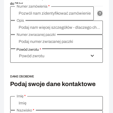
do 25 kg
Numer zamówienia
*
Pozwól nam zidentyfikować zamówienie
Opis
Podaj nam więcej szczegółów - dlaczego chcesz zwrócić towar, co jest powodem?
Numer zwracanej paczki
Podaj numer zwracanej paczki
Powód zwrotu
*
Powód zwrotu
DANE OSOBOWE
Podaj swoje dane kontaktowe
Imię
*
Wprowadź swoje dane osobowe
Imię
Nazwisko
*