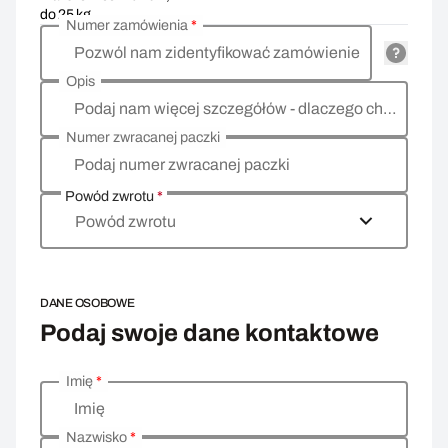
do 25 kg
Numer zamówienia
*
Pozwól nam zidentyfikować zamówienie
Opis
Podaj nam więcej szczegółów - dlaczego chcesz zwrócić towar, co jest powodem?
Numer zwracanej paczki
Podaj numer zwracanej paczki
Powód zwrotu
*
Powód zwrotu
DANE OSOBOWE
Podaj swoje dane kontaktowe
Imię
*
Wprowadź swoje dane osobowe
Imię
Nazwisko
*