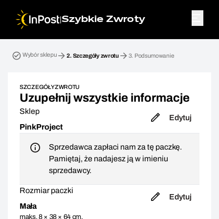
|
Szybkie Zwroty
Przesyłka zwrotna. Krok 2: Szczegóły zwrotu
Wybór sklepu
2.
Szczegóły zwrotu
3.
Podsumowanie
SZCZEGÓŁY ZWROTU
Uzupełnij wszystkie informacje
Sklep
Edytuj
PinkProject
Sprzedawca zapłaci nam za tę paczkę.
Pamiętaj, że nadajesz ją w imieniu
sprzedawcy.
Rozmiar paczki
Edytuj
Mała
maks. 8 × 38 × 64 cm,