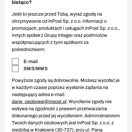
bieżąco?
Jeśli to jeszcze przed Tobą, wyraź zgodę na
otrzymywanie od InPost Sp. z o.o. informacji o
promocjach, produktach i usługach InPost Sp. z o.o.,
innych spółek z Grupy Integer oraz podmiotów
współpracujących z tymi spółkami za
pośrednictwem:
E-mail
SMS/MMS
Powyższe zgody są dobrowolne. Możesz wycofać je
w każdym czasie poprzez wysłanie żądania na
następujący adres e-mail:
dane_osobowe@inpost.pl
. Wycofanie zgody nie
wpływa na zgodność z prawem przetwarzania
dokonanego przed jej wycofaniem. Administratorem
Twoich danych osobowych jest InPost Sp. z o.o. z
siedzibą w Krakowie (30-727), przy ul. Pana