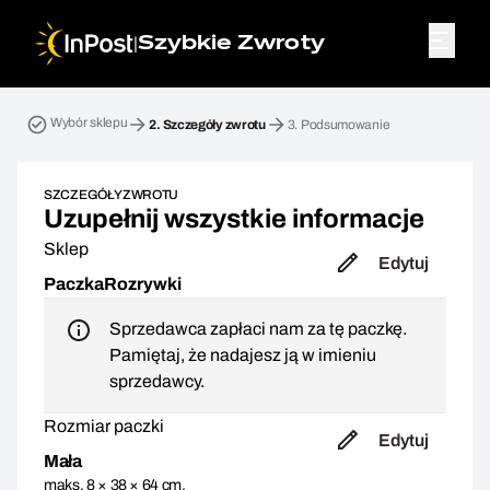
|
Szybkie Zwroty
Przesyłka zwrotna. Krok 2: Szczegóły zwrotu
Wybór sklepu
2.
Szczegóły zwrotu
3.
Podsumowanie
SZCZEGÓŁY ZWROTU
Uzupełnij wszystkie informacje
Sklep
Edytuj
PaczkaRozrywki
Sprzedawca zapłaci nam za tę paczkę.
Pamiętaj, że nadajesz ją w imieniu
sprzedawcy.
Rozmiar paczki
Edytuj
Mała
maks. 8 × 38 × 64 cm,