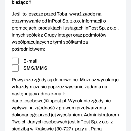
bieżąco?
Jeśli to jeszcze przed Tobą, wyraź zgodę na
otrzymywanie od InPost Sp. z o.o. informacji o
promocjach, produktach i usługach InPost Sp. z o.o.,
innych spółek z Grupy Integer oraz podmiotów
współpracujących z tymi spółkami za
pośrednictwem:
E-mail
SMS/MMS
Powyższe zgody są dobrowolne. Możesz wycofać je
w każdym czasie poprzez wysłanie żądania na
następujący adres e-mail:
dane_osobowe@inpost.pl
. Wycofanie zgody nie
wpływa na zgodność z prawem przetwarzania
dokonanego przed jej wycofaniem. Administratorem
Twoich danych osobowych jest InPost Sp. z o.o. z
siedzibą w Krakowie (30-727), przy ul. Pana