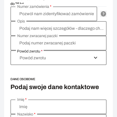
do 25 kg
Numer zamówienia
*
Pozwól nam zidentyfikować zamówienie
Opis
Podaj nam więcej szczegółów - dlaczego chcesz zwrócić towar, co jest powodem?
Numer zwracanej paczki
Podaj numer zwracanej paczki
Powód zwrotu
*
Powód zwrotu
DANE OSOBOWE
Podaj swoje dane kontaktowe
Imię
*
Wprowadź swoje dane osobowe
Imię
Nazwisko
*