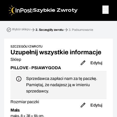
|
Szybkie Zwroty
Przesyłka zwrotna. Krok 2: Szczegóły zwrotu
Wybór sklepu
2.
Szczegóły zwrotu
3.
Podsumowanie
SZCZEGÓŁY ZWROTU
Uzupełnij wszystkie informacje
Sklep
Edytuj
PILLOVE - PSIAWYGODA
Sprzedawca zapłaci nam za tę paczkę.
Pamiętaj, że nadajesz ją w imieniu
sprzedawcy.
Rozmiar paczki
Edytuj
Mała
maks. 8 × 38 × 64 cm,