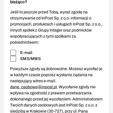
bieżąco?
Jeśli to jeszcze przed Tobą, wyraź zgodę na
otrzymywanie od InPost Sp. z o.o. informacji o
promocjach, produktach i usługach InPost Sp. z o.o.,
innych spółek z Grupy Integer oraz podmiotów
współpracujących z tymi spółkami za
pośrednictwem:
E-mail
SMS/MMS
Powyższe zgody są dobrowolne. Możesz wycofać je
w każdym czasie poprzez wysłanie żądania na
następujący adres e-mail:
dane_osobowe@inpost.pl
. Wycofanie zgody nie
wpływa na zgodność z prawem przetwarzania
dokonanego przed jej wycofaniem. Administratorem
Twoich danych osobowych jest InPost Sp. z o.o. z
siedzibą w Krakowie (30-727), przy ul. Pana