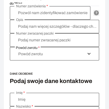
do 25 kg
Numer zamówienia
*
Pozwól nam zidentyfikować zamówienie
Opis
Podaj nam więcej szczegółów - dlaczego chcesz zwrócić towar, co jest powodem?
Numer zwracanej paczki
Podaj numer zwracanej paczki
Powód zwrotu
*
Powód zwrotu
DANE OSOBOWE
Podaj swoje dane kontaktowe
Imię
*
Wprowadź swoje dane osobowe
Imię
Nazwisko
*