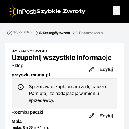
|
Szybkie Zwroty
Przesyłka zwrotna. Krok 2: Szczegóły zwrotu
Wybór sklepu
2.
Szczegóły zwrotu
3.
Podsumowanie
SZCZEGÓŁY ZWROTU
Uzupełnij wszystkie informacje
Sklep
Edytuj
przyszla-mama.pl
Sprzedawca zapłaci nam za tę paczkę.
Pamiętaj, że nadajesz ją w imieniu
sprzedawcy.
Rozmiar paczki
Edytuj
Mała
maks. 8 × 38 × 64 cm,