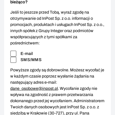
bieżąco?
Jeśli to jeszcze przed Tobą, wyraź zgodę na
otrzymywanie od InPost Sp. z o.o. informacji o
promocjach, produktach i usługach InPost Sp. z o.o.,
innych spółek z Grupy Integer oraz podmiotów
współpracujących z tymi spółkami za
pośrednictwem:
E-mail
SMS/MMS
Powyższe zgody są dobrowolne. Możesz wycofać je
w każdym czasie poprzez wysłanie żądania na
następujący adres e-mail:
dane_osobowe@inpost.pl
. Wycofanie zgody nie
wpływa na zgodność z prawem przetwarzania
dokonanego przed jej wycofaniem. Administratorem
Twoich danych osobowych jest InPost Sp. z o.o. z
siedzibą w Krakowie (30-727), przy ul. Pana