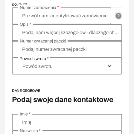
do 25 kg
Numer zamówienia
*
Pozwól nam zidentyfikować zamówienie
Opis
*
Podaj nam więcej szczegółów - dlaczego chcesz zwrócić towar, co jest powodem?
Numer zwracanej paczki
Podaj numer zwracanej paczki
Powód zwrotu
*
Powód zwrotu
DANE OSOBOWE
Podaj swoje dane kontaktowe
Imię
*
Wprowadź swoje dane osobowe
Imię
Nazwisko
*