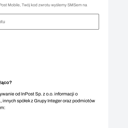
 InPost Mobile, Twój kod zwrotu wyślemy SMSem na
otu
eżąco?
wanie od InPost Sp. z o.o. informacji o
., innych spółek z Grupy Integer oraz podmiotów
em: