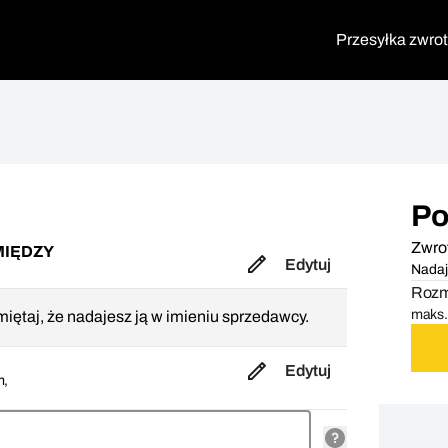
Przesyłka zwro
Po
Zwro
MIĘDZY
Edytuj
Nadaj
Rozmi
maks. 
iętaj, że nadajesz ją w imieniu sprzedawcy.
Edytuj
m,