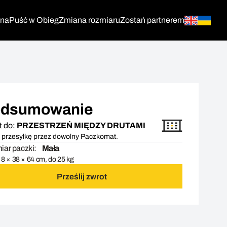
tna
Puść w Obieg
Zmiana rozmiaru
Zostań partnerem
dsumowanie
t do:
PRZESTRZEŃ MIĘDZY DRUTAMI
 przesyłkę przez dowolny Paczkomat.
ar paczki:
Mała
8 × 38 × 64 cm, do 25 kg
Prześlij zwrot