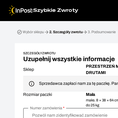
|
Szybkie Zwroty
Przesyłka zwrotna. Krok 2: Szczegóły zwrotu
Wybór sklepu
2.
Szczegóły zwrotu
3.
Podsumowanie
SZCZEGÓŁY ZWROTU
Uzupełnij wszystkie informacje
PRZESTRZEŃ 
Sklep
DRUTAMI
Sprzedawca zapłaci nam za tę paczkę. Pam
Rozmiar paczki
Mała
maks. 8 × 38 × 64 c
do 25 kg
Numer zamówienia
*
Pozwól nam zidentyfikować zamówienie