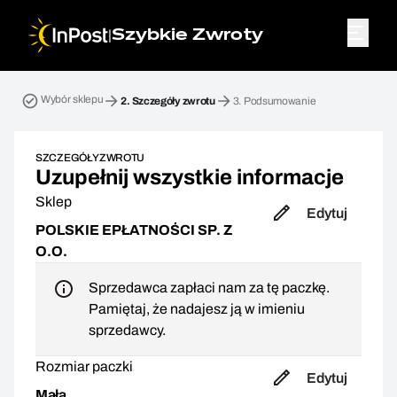
|
Szybkie Zwroty
Przesyłka zwrotna. Krok 2: Szczegóły zwrotu
Wybór sklepu
2.
Szczegóły zwrotu
3.
Podsumowanie
SZCZEGÓŁY ZWROTU
Uzupełnij wszystkie informacje
Sklep
Edytuj
POLSKIE EPŁATNOŚCI SP. Z
O.O.
Sprzedawca zapłaci nam za tę paczkę.
Pamiętaj, że nadajesz ją w imieniu
sprzedawcy.
Rozmiar paczki
Edytuj
Mała