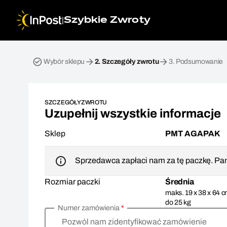
|
Szybkie Zwroty
Przesyłka zwrotna. Krok 2: Szczegóły zwrotu
Wybór sklepu
2.
Szczegóły zwrotu
3.
Podsumowanie
SZCZEGÓŁY ZWROTU
Uzupełnij wszystkie informacje
Sklep
PMT AGAPAK
Sprzedawca zapłaci nam za tę paczkę. Pam
Rozmiar paczki
Średnia
maks. 19 x 38 x 64 c
do 25 kg
Numer zamówienia
*
Pozwól nam zidentyfikować zamówienie