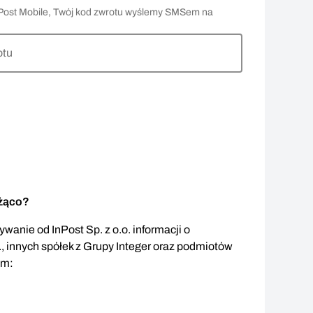
 InPost Mobile, Twój kod zwrotu wyślemy SMSem na
otu
eżąco?
wanie od InPost Sp. z o.o. informacji o
., innych spółek z Grupy Integer oraz podmiotów
em: