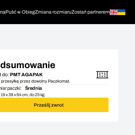
tna
Puść w Obieg
Zmiana rozmiaru
Zostań partnerem
dsumowanie
t do:
PMT AGAPAK
 przesyłkę przez dowolny Paczkomat.
ar paczki:
Średnia
19 x 38 x 64 cm, do 25 kg
Prześlij zwrot