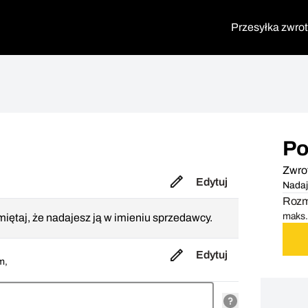
Przesyłka zwro
Po
Zwro
Edytuj
Nadaj
Rozmi
maks. 
iętaj, że nadajesz ją w imieniu sprzedawcy.
Edytuj
m,