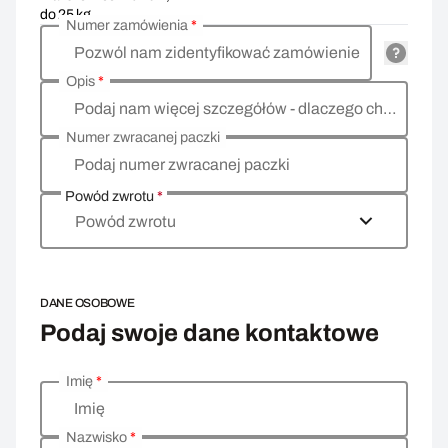
do 25 kg
Numer zamówienia
*
Pozwól nam zidentyfikować zamówienie
Opis
*
Podaj nam więcej szczegółów - dlaczego chcesz zwrócić towar, co jest powodem?
Numer zwracanej paczki
Podaj numer zwracanej paczki
Powód zwrotu
*
Powód zwrotu
DANE OSOBOWE
Podaj swoje dane kontaktowe
Imię
*
Wprowadź swoje dane osobowe
Imię
Nazwisko
*