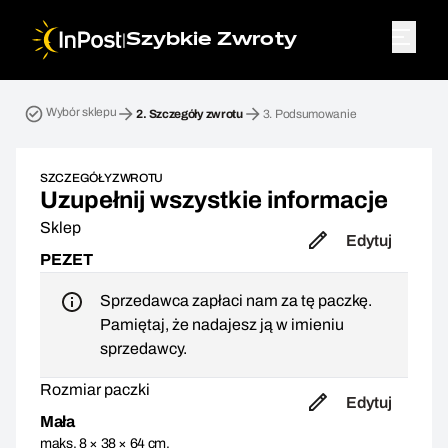
|
Szybkie Zwroty
Przesyłka zwrotna. Krok 2: Szczegóły zwrotu
Wybór sklepu
2.
Szczegóły zwrotu
3.
Podsumowanie
SZCZEGÓŁY ZWROTU
Uzupełnij wszystkie informacje
Sklep
Edytuj
PEZET
Sprzedawca zapłaci nam za tę paczkę.
Pamiętaj, że nadajesz ją w imieniu
sprzedawcy.
Rozmiar paczki
Edytuj
Mała
maks. 8 × 38 × 64 cm,