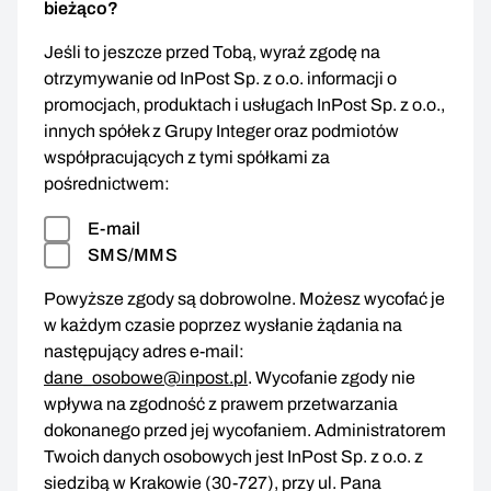
bieżąco?
Jeśli to jeszcze przed Tobą, wyraź zgodę na
otrzymywanie od InPost Sp. z o.o. informacji o
promocjach, produktach i usługach InPost Sp. z o.o.,
innych spółek z Grupy Integer oraz podmiotów
współpracujących z tymi spółkami za
pośrednictwem:
E-mail
SMS/MMS
Powyższe zgody są dobrowolne. Możesz wycofać je
w każdym czasie poprzez wysłanie żądania na
następujący adres e-mail:
dane_osobowe@inpost.pl
. Wycofanie zgody nie
wpływa na zgodność z prawem przetwarzania
dokonanego przed jej wycofaniem. Administratorem
Twoich danych osobowych jest InPost Sp. z o.o. z
siedzibą w Krakowie (30-727), przy ul. Pana