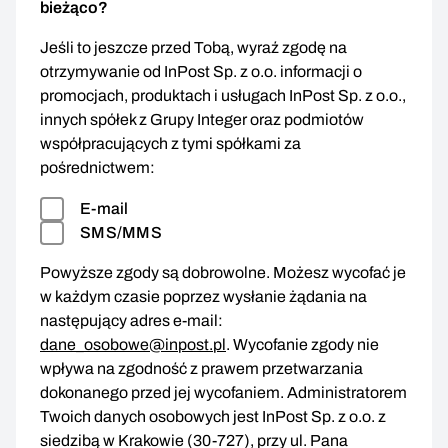
bieżąco?
Jeśli to jeszcze przed Tobą, wyraź zgodę na
otrzymywanie od InPost Sp. z o.o. informacji o
promocjach, produktach i usługach InPost Sp. z o.o.,
innych spółek z Grupy Integer oraz podmiotów
współpracujących z tymi spółkami za
pośrednictwem:
E-mail
SMS/MMS
Powyższe zgody są dobrowolne. Możesz wycofać je
w każdym czasie poprzez wysłanie żądania na
następujący adres e-mail:
dane_osobowe@inpost.pl
. Wycofanie zgody nie
wpływa na zgodność z prawem przetwarzania
dokonanego przed jej wycofaniem. Administratorem
Twoich danych osobowych jest InPost Sp. z o.o. z
siedzibą w Krakowie (30-727), przy ul. Pana