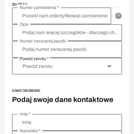
do 25 kg
Numer zamówienia
*
Pozwól nam zidentyfikować zamówienie
Opis
Podaj nam więcej szczegółów - dlaczego chcesz zwrócić towar, co jest powodem?
Numer zwracanej paczki
Podaj numer zwracanej paczki
Powód zwrotu
*
Powód zwrotu
DANE OSOBOWE
Podaj swoje dane kontaktowe
Imię
*
Wprowadź swoje dane osobowe
Imię
Nazwisko
*