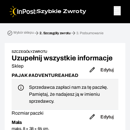
|
Szybkie Zwroty
Przesyłka zwrotna. Krok 2: Szczegóły zwrotu
Wybór sklepu
2.
Szczegóły zwrotu
3.
Podsumowanie
SZCZEGÓŁY ZWROTU
Uzupełnij wszystkie informacje
Sklep
Edytuj
PAJAK #ADVENTUREAHEAD
Sprzedawca zapłaci nam za tę paczkę.
Pamiętaj, że nadajesz ją w imieniu
sprzedawcy.
Rozmiar paczki
Edytuj
Mała
maks. 8 × 38 × 64 cm,