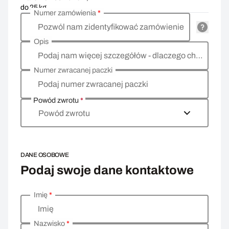
do 25 kg
Numer zamówienia
*
Pozwól nam zidentyfikować zamówienie
Opis
Podaj nam więcej szczegółów - dlaczego chcesz zwrócić towar, co jest powodem?
Numer zwracanej paczki
Podaj numer zwracanej paczki
Powód zwrotu
*
Powód zwrotu
DANE OSOBOWE
Podaj swoje dane kontaktowe
Imię
*
Wprowadź swoje dane osobowe
Imię
Nazwisko
*