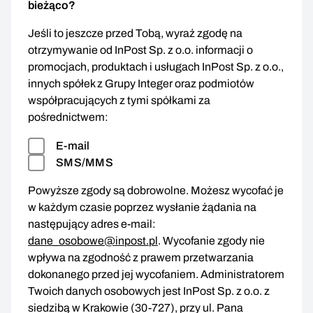
bieżąco?
Jeśli to jeszcze przed Tobą, wyraź zgodę na
otrzymywanie od InPost Sp. z o.o. informacji o
promocjach, produktach i usługach InPost Sp. z o.o.,
innych spółek z Grupy Integer oraz podmiotów
współpracujących z tymi spółkami za
pośrednictwem:
E-mail
SMS/MMS
Powyższe zgody są dobrowolne. Możesz wycofać je
w każdym czasie poprzez wysłanie żądania na
następujący adres e-mail:
dane_osobowe@inpost.pl
. Wycofanie zgody nie
wpływa na zgodność z prawem przetwarzania
dokonanego przed jej wycofaniem. Administratorem
Twoich danych osobowych jest InPost Sp. z o.o. z
siedzibą w Krakowie (30-727), przy ul. Pana