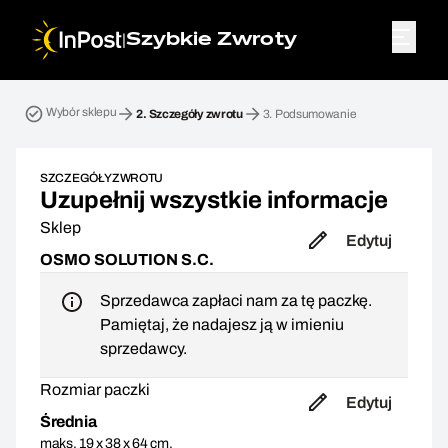
|
Szybkie Zwroty
Przesyłka zwrotna. Krok 2: Szczegóły zwrotu
Wybór sklepu
2.
Szczegóły zwrotu
3.
Podsumowanie
SZCZEGÓŁY ZWROTU
Uzupełnij wszystkie informacje
Sklep
Edytuj
OSMO SOLUTION S.C.
Sprzedawca zapłaci nam za tę paczkę.
Pamiętaj, że nadajesz ją w imieniu
sprzedawcy.
Rozmiar paczki
Edytuj
Średnia
maks. 19 x 38 x 64 cm,