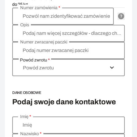
do 25 kg
Numer zamówienia
*
Pozwól nam zidentyfikować zamówienie
Opis
Podaj nam więcej szczegółów - dlaczego chcesz zwrócić towar, co jest powodem?
Numer zwracanej paczki
Podaj numer zwracanej paczki
Powód zwrotu
*
Powód zwrotu
DANE OSOBOWE
Podaj swoje dane kontaktowe
Imię
*
Wprowadź swoje dane osobowe
Imię
Nazwisko
*