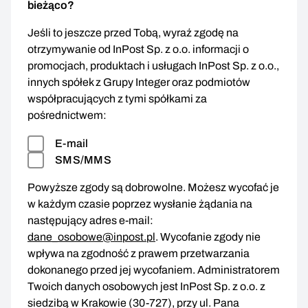
bieżąco?
Jeśli to jeszcze przed Tobą, wyraź zgodę na
otrzymywanie od InPost Sp. z o.o. informacji o
promocjach, produktach i usługach InPost Sp. z o.o.,
innych spółek z Grupy Integer oraz podmiotów
współpracujących z tymi spółkami za
pośrednictwem:
E-mail
SMS/MMS
Powyższe zgody są dobrowolne. Możesz wycofać je
w każdym czasie poprzez wysłanie żądania na
następujący adres e-mail:
dane_osobowe@inpost.pl
. Wycofanie zgody nie
wpływa na zgodność z prawem przetwarzania
dokonanego przed jej wycofaniem. Administratorem
Twoich danych osobowych jest InPost Sp. z o.o. z
siedzibą w Krakowie (30-727), przy ul. Pana