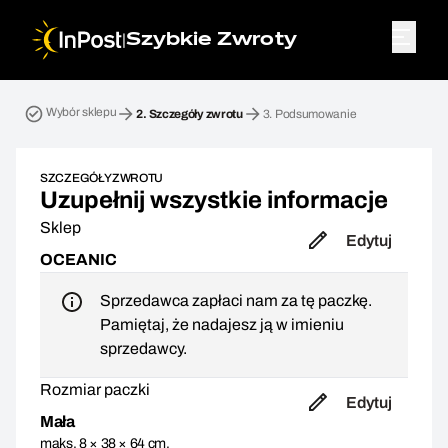
|
Szybkie Zwroty
Przesyłka zwrotna. Krok 2: Szczegóły zwrotu
Wybór sklepu
2.
Szczegóły zwrotu
3.
Podsumowanie
SZCZEGÓŁY ZWROTU
Uzupełnij wszystkie informacje
Sklep
Edytuj
OCEANIC
Sprzedawca zapłaci nam za tę paczkę.
Pamiętaj, że nadajesz ją w imieniu
sprzedawcy.
Rozmiar paczki
Edytuj
Mała
maks. 8 × 38 × 64 cm,