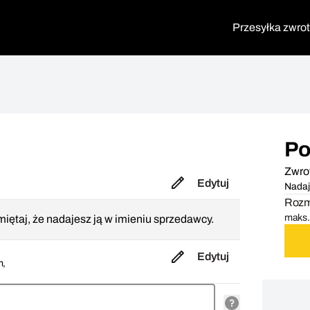
Przesyłka zwro
Po
Zwro
i
Edytuj
Nadaj
Rozmi
maks. 
iętaj, że nadajesz ją w imieniu sprzedawcy.
Edytuj
m,