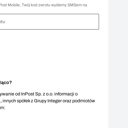
 InPost Mobile, Twój kod zwrotu wyślemy SMSem na
otu
eżąco?
wanie od InPost Sp. z o.o. informacji o
., innych spółek z Grupy Integer oraz podmiotów
em: