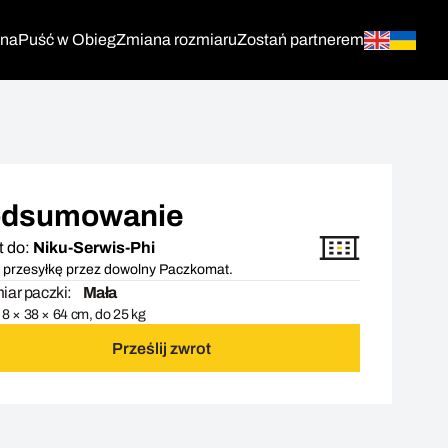
tna
Puść w Obieg
Zmiana rozmiaru
Zostań partnerem
dsumowanie
t do:
Niku-Serwis-Phi
 przesyłkę przez dowolny Paczkomat.
ar paczki:
Mała
8 × 38 × 64 cm, do 25 kg
Prześlij zwrot