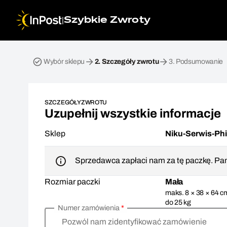
|
Szybkie Zwroty
Przesyłka zwrotna. Krok 2: Szczegóły zwrotu
Wybór sklepu
2.
Szczegóły zwrotu
3.
Podsumowanie
SZCZEGÓŁY ZWROTU
Uzupełnij wszystkie informacje
Sklep
Niku-Serwis-Ph
Sprzedawca zapłaci nam za tę paczkę. Pam
Rozmiar paczki
Mała
maks. 8 × 38 × 64 c
do 25 kg
Numer zamówienia
*
Pozwól nam zidentyfikować zamówienie