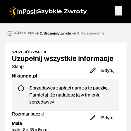
|
Szybkie Zwroty
Przesyłka zwrotna. Krok 2: Szczegóły zwrotu
Wybór sklepu
2.
Szczegóły zwrotu
3.
Podsumowanie
SZCZEGÓŁY ZWROTU
Uzupełnij wszystkie informacje
Sklep
Edytuj
Nikamon.pl
Sprzedawca zapłaci nam za tę paczkę.
Pamiętaj, że nadajesz ją w imieniu
sprzedawcy.
Rozmiar paczki
Edytuj
Mała
maks. 8 × 38 × 64 cm,