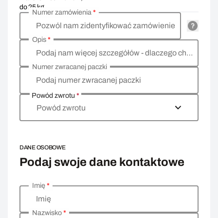
do 25 kg
Numer zamówienia
*
Pozwól nam zidentyfikować zamówienie
Opis
*
Podaj nam więcej szczegółów - dlaczego chcesz zwrócić towar, co jest powodem?
Numer zwracanej paczki
Podaj numer zwracanej paczki
Powód zwrotu
*
Powód zwrotu
DANE OSOBOWE
Podaj swoje dane kontaktowe
Imię
*
Wprowadź swoje dane osobowe
Imię
Nazwisko
*