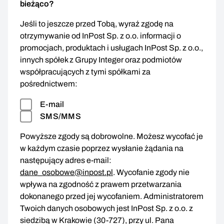
bieżąco?
Jeśli to jeszcze przed Tobą, wyraź zgodę na
otrzymywanie od InPost Sp. z o.o. informacji o
promocjach, produktach i usługach InPost Sp. z o.o.,
innych spółek z Grupy Integer oraz podmiotów
współpracujących z tymi spółkami za
pośrednictwem:
E-mail
SMS/MMS
Powyższe zgody są dobrowolne. Możesz wycofać je
w każdym czasie poprzez wysłanie żądania na
następujący adres e-mail:
dane_osobowe@inpost.pl
. Wycofanie zgody nie
wpływa na zgodność z prawem przetwarzania
dokonanego przed jej wycofaniem. Administratorem
Twoich danych osobowych jest InPost Sp. z o.o. z
siedzibą w Krakowie (30-727), przy ul. Pana