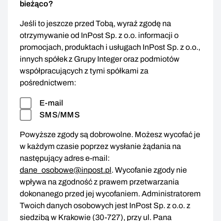
bieżąco?
Jeśli to jeszcze przed Tobą, wyraź zgodę na
otrzymywanie od InPost Sp. z o.o. informacji o
promocjach, produktach i usługach InPost Sp. z o.o.,
innych spółek z Grupy Integer oraz podmiotów
współpracujących z tymi spółkami za
pośrednictwem:
E-mail
SMS/MMS
Powyższe zgody są dobrowolne. Możesz wycofać je
w każdym czasie poprzez wysłanie żądania na
następujący adres e-mail:
dane_osobowe@inpost.pl
. Wycofanie zgody nie
wpływa na zgodność z prawem przetwarzania
dokonanego przed jej wycofaniem. Administratorem
Twoich danych osobowych jest InPost Sp. z o.o. z
siedzibą w Krakowie (30-727), przy ul. Pana