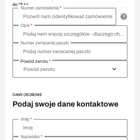
do 25 kg
Numer zamówienia
*
Pozwól nam zidentyfikować zamówienie
Opis
*
Podaj nam więcej szczegółów - dlaczego chcesz zwrócić towar, co jest powodem?
Numer zwracanej paczki
Podaj numer zwracanej paczki
Powód zwrotu
*
Powód zwrotu
DANE OSOBOWE
Podaj swoje dane kontaktowe
Imię
*
Wprowadź swoje dane osobowe
Imię
Nazwisko
*