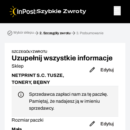
|
Szybkie Zwroty
Przesyłka zwrotna. Krok 2: Szczegóły zwrotu
Wybór sklepu
2.
Szczegóły zwrotu
3.
Podsumowanie
SZCZEGÓŁY ZWROTU
Uzupełnij wszystkie informacje
Sklep
Edytuj
NETPRINT S.C. TUSZE,
TONERY, BĘBNY
Sprzedawca zapłaci nam za tę paczkę.
Pamiętaj, że nadajesz ją w imieniu
sprzedawcy.
Rozmiar paczki
Edytuj
Mała