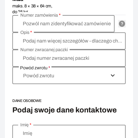
maks. 8 × 38 × 64 cm,
do 25 kg
Numer zamówienia
*
Pozwól nam zidentyfikować zamówienie
Opis
*
Podaj nam więcej szczegółów - dlaczego chcesz zwrócić towar, co jest powodem?
Numer zwracanej paczki
Podaj numer zwracanej paczki
Powód zwrotu
*
Powód zwrotu
DANE OSOBOWE
Podaj swoje dane kontaktowe
Imię
*
Wprowadź swoje dane osobowe
Imię