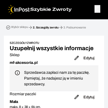
|
Szybkie Zwroty
Przesyłka zwrotna. Krok 2: Szczegóły zwrotu
Wybór sklepu
2.
Szczegóły zwrotu
3.
Podsumowanie
SZCZEGÓŁY ZWROTU
Uzupełnij wszystkie informacje
Sklep
Edytuj
mf-akcesoria.pl
Sprzedawca zapłaci nam za tę paczkę.
Pamiętaj, że nadajesz ją w imieniu
sprzedawcy.
Rozmiar paczki
Edytuj
Mała
maks. 8 × 38 × 64 cm,