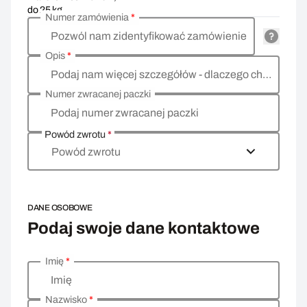
do 25 kg
Numer zamówienia
*
Pozwól nam zidentyfikować zamówienie
Opis
*
Podaj nam więcej szczegółów - dlaczego chcesz zwrócić towar, co jest powodem?
Numer zwracanej paczki
Podaj numer zwracanej paczki
Powód zwrotu
*
Powód zwrotu
DANE OSOBOWE
Podaj swoje dane kontaktowe
Imię
*
Wprowadź swoje dane osobowe
Imię
Nazwisko
*