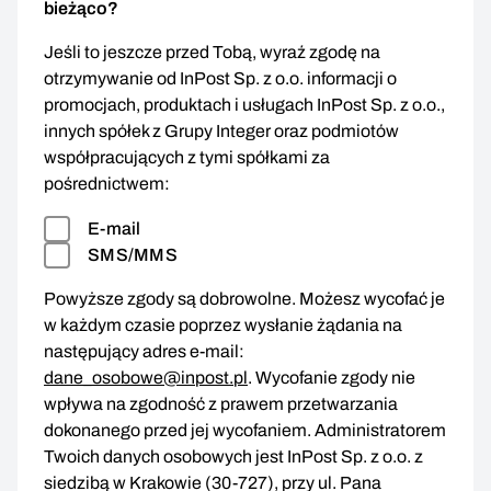
bieżąco?
Jeśli to jeszcze przed Tobą, wyraź zgodę na
otrzymywanie od InPost Sp. z o.o. informacji o
promocjach, produktach i usługach InPost Sp. z o.o.,
innych spółek z Grupy Integer oraz podmiotów
współpracujących z tymi spółkami za
pośrednictwem:
E-mail
SMS/MMS
Powyższe zgody są dobrowolne. Możesz wycofać je
w każdym czasie poprzez wysłanie żądania na
następujący adres e-mail:
dane_osobowe@inpost.pl
. Wycofanie zgody nie
wpływa na zgodność z prawem przetwarzania
dokonanego przed jej wycofaniem. Administratorem
Twoich danych osobowych jest InPost Sp. z o.o. z
siedzibą w Krakowie (30-727), przy ul. Pana