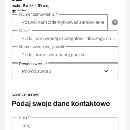
maks. 8 × 38 × 64 cm,
do 25 kg
Numer zamówienia
*
Pozwól nam zidentyfikować zamówienie
Opis
*
Podaj nam więcej szczegółów - dlaczego chcesz zwrócić towar, co jest powodem?
Numer zwracanej paczki
Podaj numer zwracanej paczki
Powód zwrotu
*
Powód zwrotu
DANE OSOBOWE
Podaj swoje dane kontaktowe
Imię
*
Wprowadź swoje dane osobowe
Imię