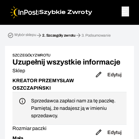
|
Szybkie Zwroty
Przesyłka zwrotna. Krok 2: Szczegóły zwrotu
Wybór sklepu
2.
Szczegóły zwrotu
3.
Podsumowanie
SZCZEGÓŁY ZWROTU
Uzupełnij wszystkie informacje
Sklep
Edytuj
KREATOR PRZEMYSŁAW
OSZCZAPIŃSKI
Sprzedawca zapłaci nam za tę paczkę.
Pamiętaj, że nadajesz ją w imieniu
sprzedawcy.
Rozmiar paczki
Edytuj
Mała