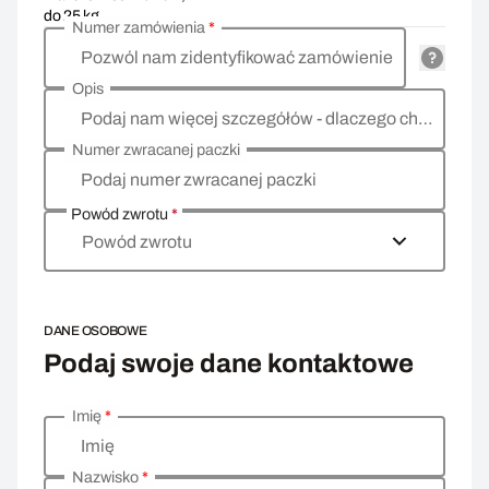
do 25 kg
Numer zamówienia
*
Pozwól nam zidentyfikować zamówienie
Opis
Podaj nam więcej szczegółów - dlaczego chcesz zwrócić towar, co jest powodem?
Numer zwracanej paczki
Podaj numer zwracanej paczki
Powód zwrotu
*
Powód zwrotu
DANE OSOBOWE
Podaj swoje dane kontaktowe
Imię
*
Wprowadź swoje dane osobowe
Imię
Nazwisko
*