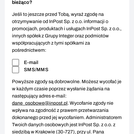
bieżąco?
Jeśli to jeszcze przed Tobą, wyraź zgodę na
otrzymywanie od InPost Sp. z o.o. informacji o
promocjach, produktach i usługach InPost Sp. z o.o.,
innych spółek z Grupy Integer oraz podmiotów
współpracujących z tymi spółkami za
pośrednictwem:
E-mail
SMS/MMS
Powyższe zgody są dobrowolne. Możesz wycofać je
w każdym czasie poprzez wysłanie żądania na
następujący adres e-mail:
dane_osobowe@inpost.pl
. Wycofanie zgody nie
wpływa na zgodność z prawem przetwarzania
dokonanego przed jej wycofaniem. Administratorem
Twoich danych osobowych jest InPost Sp. z o.o. z
siedzibą w Krakowie (30-727), przy ul. Pana