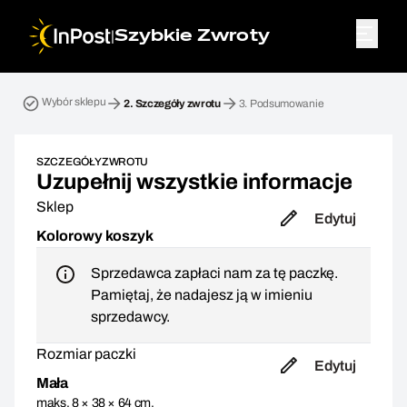
|
Szybkie Zwroty
Przesyłka zwrotna. Krok 2: Szczegóły zwrotu
Wybór sklepu
2.
Szczegóły zwrotu
3.
Podsumowanie
SZCZEGÓŁY ZWROTU
Uzupełnij wszystkie informacje
Sklep
Edytuj
Kolorowy koszyk
Sprzedawca zapłaci nam za tę paczkę.
Pamiętaj, że nadajesz ją w imieniu
sprzedawcy.
Rozmiar paczki
Edytuj
Mała
maks. 8 × 38 × 64 cm,