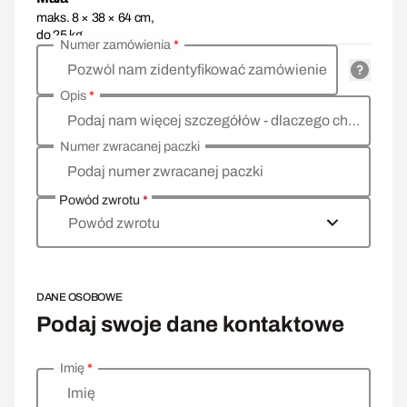
maks. 8 × 38 × 64 cm,
do 25 kg
Numer zamówienia
*
Pozwól nam zidentyfikować zamówienie
Opis
*
Podaj nam więcej szczegółów - dlaczego chcesz zwrócić towar, co jest powodem?
Numer zwracanej paczki
Podaj numer zwracanej paczki
Powód zwrotu
*
Powód zwrotu
DANE OSOBOWE
Podaj swoje dane kontaktowe
Imię
*
Wprowadź swoje dane osobowe
Imię