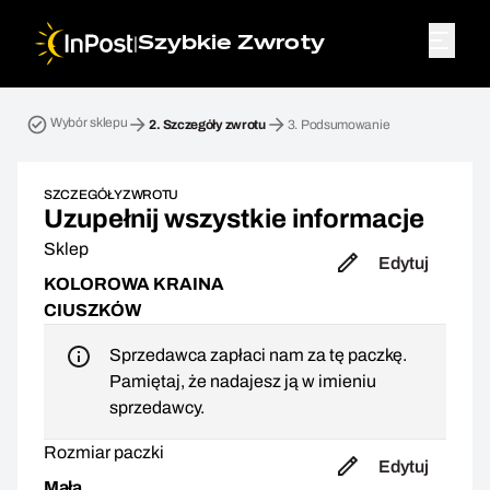
|
Szybkie Zwroty
Przesyłka zwrotna. Krok 2: Szczegóły zwrotu
Wybór sklepu
2.
Szczegóły zwrotu
3.
Podsumowanie
SZCZEGÓŁY ZWROTU
Uzupełnij wszystkie informacje
Sklep
Edytuj
KOLOROWA KRAINA
CIUSZKÓW
Sprzedawca zapłaci nam za tę paczkę.
Pamiętaj, że nadajesz ją w imieniu
sprzedawcy.
Rozmiar paczki
Edytuj
Mała