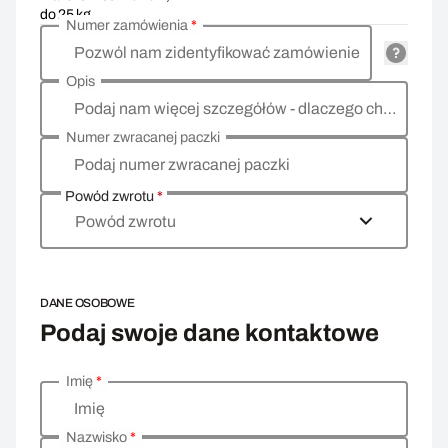
do 25 kg
Numer zamówienia
*
Pozwól nam zidentyfikować zamówienie
Opis
Podaj nam więcej szczegółów - dlaczego chcesz zwrócić towar, co jest powodem?
Numer zwracanej paczki
Podaj numer zwracanej paczki
Powód zwrotu
*
Powód zwrotu
DANE OSOBOWE
Podaj swoje dane kontaktowe
Imię
*
Wprowadź swoje dane osobowe
Imię
Nazwisko
*