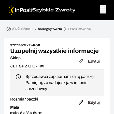
|
Szybkie Zwroty
Przesyłka zwrotna. Krok 2: Szczegóły zwrotu
Wybór sklepu
2.
Szczegóły zwrotu
3.
Podsumowanie
SZCZEGÓŁY ZWROTU
Uzupełnij wszystkie informacje
Sklep
Edytuj
JET SP Z O O- TM
Sprzedawca zapłaci nam za tę paczkę.
Pamiętaj, że nadajesz ją w imieniu
sprzedawcy.
Rozmiar paczki
Edytuj
Mała
maks. 8 × 38 × 64 cm,