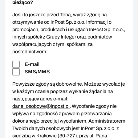
bieżąco?
Jeśli to jeszcze przed Tobą, wyraź zgodę na
otrzymywanie od InPost Sp. z o.o. informacji o
promocjach, produktach i usługach InPost Sp. z o.o.,
innych spółek z Grupy Integer oraz podmiotów
współpracujących z tymi spółkami za
pośrednictwem:
E-mail
SMS/MMS
Powyższe zgody są dobrowolne. Możesz wycofać je
w każdym czasie poprzez wysłanie żądania na
następujący adres e-mail:
dane_osobowe@inpost.pl
. Wycofanie zgody nie
wpływa na zgodność z prawem przetwarzania
dokonanego przed jej wycofaniem. Administratorem
Twoich danych osobowych jest InPost Sp. z o.o. z
siedzibą w Krakowie (30-727), przy ul. Pana