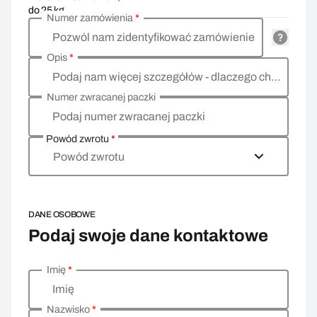
do 25 kg
Numer zamówienia
*
Pozwól nam zidentyfikować zamówienie
Opis
*
Podaj nam więcej szczegółów - dlaczego chcesz zwrócić towar, co jest powodem?
Numer zwracanej paczki
Podaj numer zwracanej paczki
Powód zwrotu
*
Powód zwrotu
DANE OSOBOWE
Podaj swoje dane kontaktowe
Imię
*
Wprowadź swoje dane osobowe
Imię
Nazwisko
*