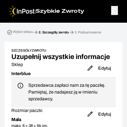
|
Szybkie Zwroty
Przesyłka zwrotna. Krok 2: Szczegóły zwrotu
Wybór sklepu
2.
Szczegóły zwrotu
3.
Podsumowanie
SZCZEGÓŁY ZWROTU
Uzupełnij wszystkie informacje
Sklep
Edytuj
Interblue
Sprzedawca zapłaci nam za tę paczkę.
Pamiętaj, że nadajesz ją w imieniu
sprzedawcy.
Rozmiar paczki
Edytuj
Mała
maks. 8 × 38 × 64 cm,