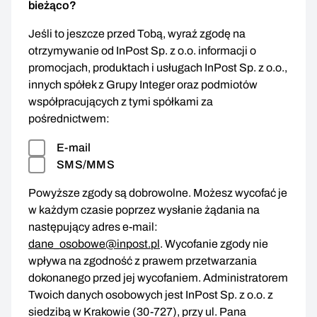
bieżąco?
Jeśli to jeszcze przed Tobą, wyraź zgodę na
otrzymywanie od InPost Sp. z o.o. informacji o
promocjach, produktach i usługach InPost Sp. z o.o.,
innych spółek z Grupy Integer oraz podmiotów
współpracujących z tymi spółkami za
pośrednictwem:
E-mail
SMS/MMS
Powyższe zgody są dobrowolne. Możesz wycofać je
w każdym czasie poprzez wysłanie żądania na
następujący adres e-mail:
dane_osobowe@inpost.pl
. Wycofanie zgody nie
wpływa na zgodność z prawem przetwarzania
dokonanego przed jej wycofaniem. Administratorem
Twoich danych osobowych jest InPost Sp. z o.o. z
siedzibą w Krakowie (30-727), przy ul. Pana