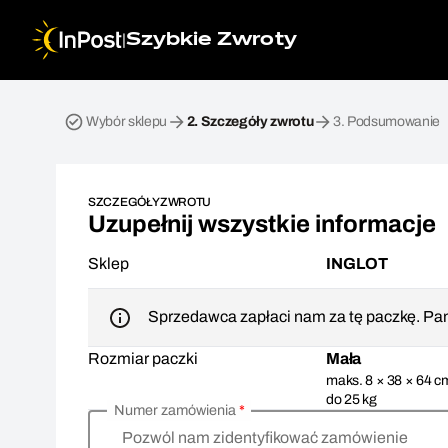
|
Szybkie Zwroty
Przesyłka zwrotna. Krok 2: Szczegóły zwrotu
Wybór sklepu
2.
Szczegóły zwrotu
3.
Podsumowanie
SZCZEGÓŁY ZWROTU
Uzupełnij wszystkie informacje
Sklep
INGLOT
Sprzedawca zapłaci nam za tę paczkę. Pam
Rozmiar paczki
Mała
maks. 8 × 38 × 64 c
do 25 kg
Numer zamówienia
*
Pozwól nam zidentyfikować zamówienie