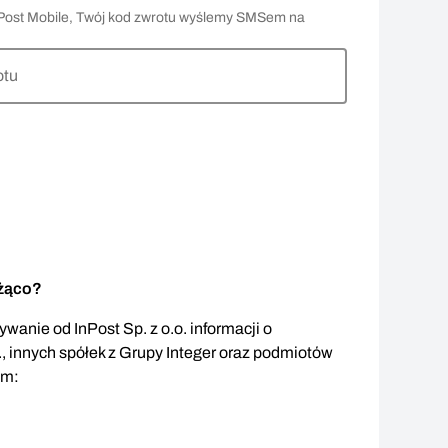
 InPost Mobile, Twój kod zwrotu wyślemy SMSem na
otu
eżąco?
wanie od InPost Sp. z o.o. informacji o
., innych spółek z Grupy Integer oraz podmiotów
em: