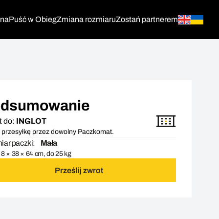
tna
Puść w Obieg
Zmiana rozmiaru
Zostań partnerem
dsumowanie
t do:
INGLOT
 przesyłkę przez dowolny Paczkomat.
ar paczki:
Mała
8 × 38 × 64 cm, do 25 kg
Prześlij zwrot