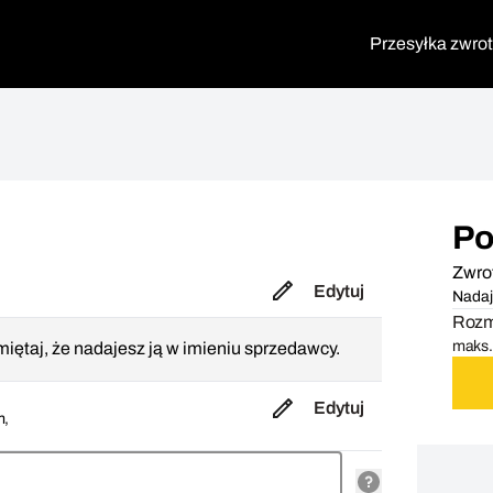
Przesyłka zwro
Po
Zwro
Edytuj
Nadaj
Rozmi
maks. 
iętaj, że nadajesz ją w imieniu sprzedawcy.
Edytuj
m,