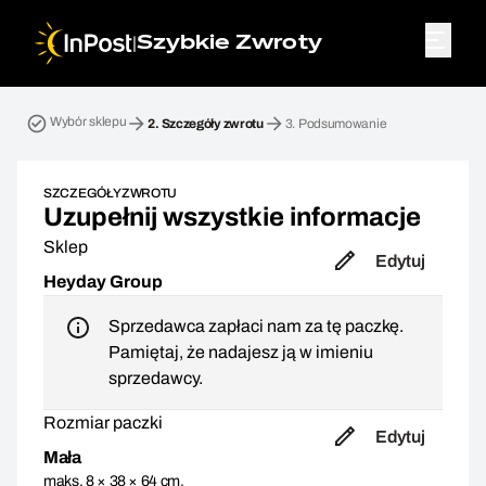
|
Szybkie Zwroty
Przesyłka zwrotna. Krok 2: Szczegóły zwrotu
Wybór sklepu
2.
Szczegóły zwrotu
3.
Podsumowanie
SZCZEGÓŁY ZWROTU
Uzupełnij wszystkie informacje
Sklep
Edytuj
Heyday Group
Sprzedawca zapłaci nam za tę paczkę.
Pamiętaj, że nadajesz ją w imieniu
sprzedawcy.
Rozmiar paczki
Edytuj
Mała
maks. 8 × 38 × 64 cm,