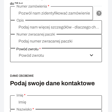
do 25 kg
Numer zamówienia
*
Pozwól nam zidentyfikować zamówienie
Opis
Podaj nam więcej szczegółów - dlaczego chcesz zwrócić towar, co jest powodem?
Numer zwracanej paczki
Podaj numer zwracanej paczki
Powód zwrotu
*
Powód zwrotu
DANE OSOBOWE
Podaj swoje dane kontaktowe
Imię
*
Wprowadź swoje dane osobowe
Imię
Nazwisko
*