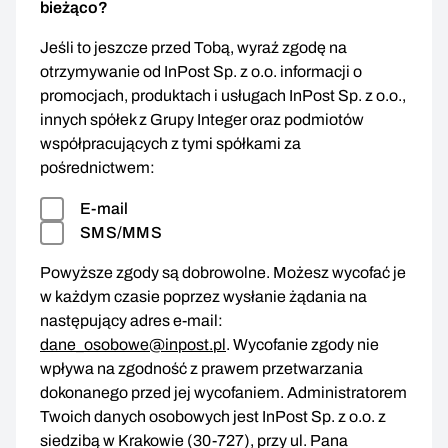
bieżąco?
Jeśli to jeszcze przed Tobą, wyraź zgodę na
otrzymywanie od InPost Sp. z o.o. informacji o
promocjach, produktach i usługach InPost Sp. z o.o.,
innych spółek z Grupy Integer oraz podmiotów
współpracujących z tymi spółkami za
pośrednictwem:
E-mail
SMS/MMS
Powyższe zgody są dobrowolne. Możesz wycofać je
w każdym czasie poprzez wysłanie żądania na
następujący adres e-mail:
dane_osobowe@inpost.pl
. Wycofanie zgody nie
wpływa na zgodność z prawem przetwarzania
dokonanego przed jej wycofaniem. Administratorem
Twoich danych osobowych jest InPost Sp. z o.o. z
siedzibą w Krakowie (30-727), przy ul. Pana