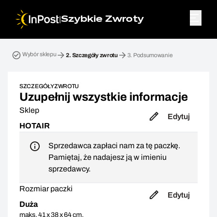
|
Szybkie Zwroty
Przesyłka zwrotna. Krok 2: Szczegóły zwrotu
Wybór sklepu
2.
Szczegóły zwrotu
3.
Podsumowanie
SZCZEGÓŁY ZWROTU
Uzupełnij wszystkie informacje
Sklep
Edytuj
HOTAIR
Sprzedawca zapłaci nam za tę paczkę.
Pamiętaj, że nadajesz ją w imieniu
sprzedawcy.
Rozmiar paczki
Edytuj
Duża
maks. 41 x 38 x 64 cm,