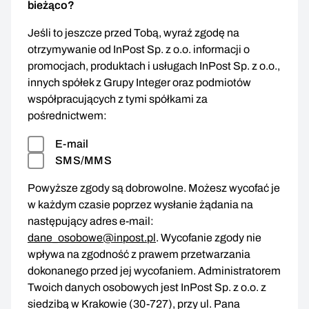
bieżąco?
Jeśli to jeszcze przed Tobą, wyraź zgodę na
otrzymywanie od InPost Sp. z o.o. informacji o
promocjach, produktach i usługach InPost Sp. z o.o.,
innych spółek z Grupy Integer oraz podmiotów
współpracujących z tymi spółkami za
pośrednictwem:
E-mail
SMS/MMS
Powyższe zgody są dobrowolne. Możesz wycofać je
w każdym czasie poprzez wysłanie żądania na
następujący adres e-mail:
dane_osobowe@inpost.pl
. Wycofanie zgody nie
wpływa na zgodność z prawem przetwarzania
dokonanego przed jej wycofaniem. Administratorem
Twoich danych osobowych jest InPost Sp. z o.o. z
siedzibą w Krakowie (30-727), przy ul. Pana