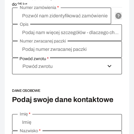
do 25 kg
Numer zamówienia
*
Pozwól nam zidentyfikować zamówienie
Opis
Podaj nam więcej szczegółów - dlaczego chcesz zwrócić towar, co jest powodem?
Numer zwracanej paczki
Podaj numer zwracanej paczki
Powód zwrotu
*
Powód zwrotu
DANE OSOBOWE
Podaj swoje dane kontaktowe
Imię
*
Wprowadź swoje dane osobowe
Imię
Nazwisko
*