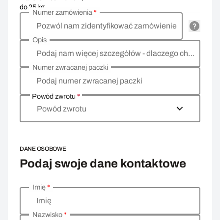
do 25 kg
Numer zamówienia
*
Pozwól nam zidentyfikować zamówienie
Opis
Podaj nam więcej szczegółów - dlaczego chcesz zwrócić towar, co jest powodem?
Numer zwracanej paczki
Podaj numer zwracanej paczki
Powód zwrotu
*
Powód zwrotu
DANE OSOBOWE
Podaj swoje dane kontaktowe
Imię
*
Wprowadź swoje dane osobowe
Imię
Nazwisko
*