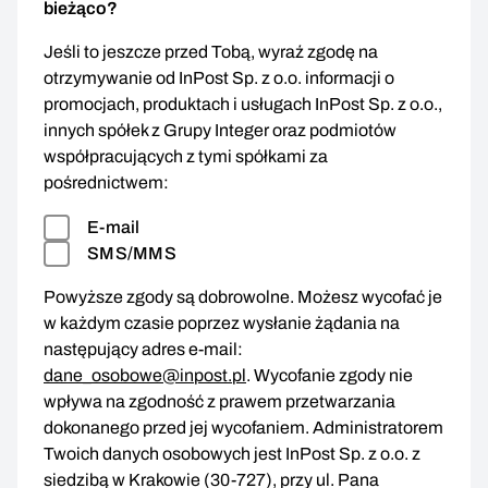
bieżąco?
Jeśli to jeszcze przed Tobą, wyraź zgodę na
otrzymywanie od InPost Sp. z o.o. informacji o
promocjach, produktach i usługach InPost Sp. z o.o.,
innych spółek z Grupy Integer oraz podmiotów
współpracujących z tymi spółkami za
pośrednictwem:
E-mail
SMS/MMS
Powyższe zgody są dobrowolne. Możesz wycofać je
w każdym czasie poprzez wysłanie żądania na
następujący adres e-mail:
dane_osobowe@inpost.pl
. Wycofanie zgody nie
wpływa na zgodność z prawem przetwarzania
dokonanego przed jej wycofaniem. Administratorem
Twoich danych osobowych jest InPost Sp. z o.o. z
siedzibą w Krakowie (30-727), przy ul. Pana