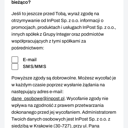
bieżąco?
Jeśli to jeszcze przed Tobą, wyraź zgodę na
otrzymywanie od InPost Sp. z o.o. informacji o
promocjach, produktach i usługach InPost Sp. z o.o.,
innych spółek z Grupy Integer oraz podmiotów
współpracujących z tymi spółkami za
pośrednictwem:
E-mail
SMS/MMS
Powyższe zgody są dobrowolne. Możesz wycofać je
w każdym czasie poprzez wysłanie żądania na
następujący adres e-mail:
dane_osobowe@inpost.pl
. Wycofanie zgody nie
wpływa na zgodność z prawem przetwarzania
dokonanego przed jej wycofaniem. Administratorem
Twoich danych osobowych jest InPost Sp. z o.o. z
siedzibą w Krakowie (30-727), przy ul. Pana