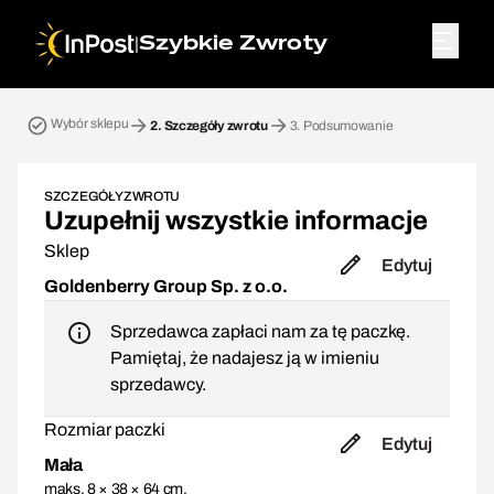
|
Szybkie Zwroty
Przesyłka zwrotna. Krok 2: Szczegóły zwrotu
Wybór sklepu
2.
Szczegóły zwrotu
3.
Podsumowanie
SZCZEGÓŁY ZWROTU
Uzupełnij wszystkie informacje
Sklep
Edytuj
Goldenberry Group Sp. z o.o.
Sprzedawca zapłaci nam za tę paczkę.
Pamiętaj, że nadajesz ją w imieniu
sprzedawcy.
Rozmiar paczki
Edytuj
Mała
maks. 8 × 38 × 64 cm,