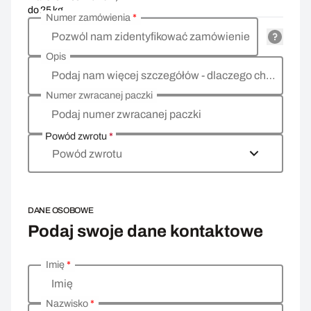
do 25 kg
Numer zamówienia
*
Pozwól nam zidentyfikować zamówienie
Opis
Podaj nam więcej szczegółów - dlaczego chcesz zwrócić towar, co jest powodem?
Numer zwracanej paczki
Podaj numer zwracanej paczki
Powód zwrotu
*
Powód zwrotu
DANE OSOBOWE
Podaj swoje dane kontaktowe
Imię
*
Wprowadź swoje dane osobowe
Imię
Nazwisko
*